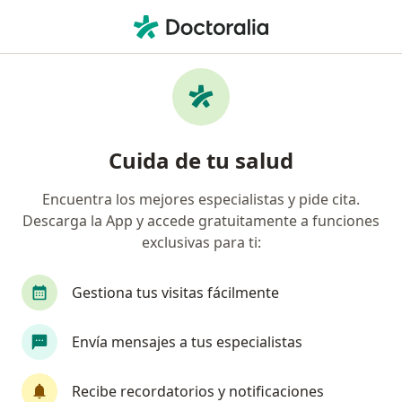
Men
Envejecimiento Facial • Cali, Valle del Cauca
Filtros
• 1
Seguro
Mapa
Especialistas en Envejecimiento facial en
Cuida de tu salud
Cali
Encuentra los mejores especialistas y pide cita.
Descarga la App y accede gratuitamente a funciones
¿Qué especialidad estás buscando?
exclusivas para ti:
Médico estético
Cirujano plástico
Médico 
Gestiona tus visitas fácilmente
Envía mensajes a tus especialistas
Recibe recordatorios y notificaciones