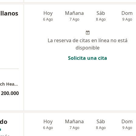
ellanos
Hoy
Mañana
Sáb
Dom
6 Ago
7 Ago
8 Ago
9 Ago
La reserva de citas en línea no está
disponible
Solicita una cita
Consulta privada de Otorrinolaringología Tech Health Foundation
 200.000
rdo
Hoy
Mañana
Sáb
Dom
6 Ago
7 Ago
8 Ago
9 Ago