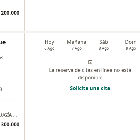
 200.000
ue
Hoy
Mañana
Sáb
Dom
6 Ago
7 Ago
8 Ago
9 Ago
ás
La reserva de citas en línea no está
disponible
Solicita una cita
3
CLINICA DE OTORRINOLARINGOLOGÍA Y CIRUGÍA PLÁSTICA
 300.000