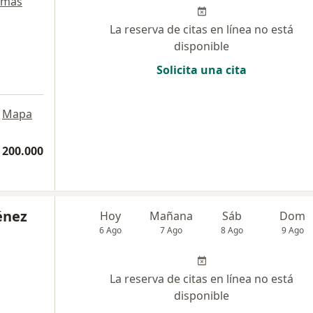
 más
La reserva de citas en línea no está
disponible
Solicita una cita
Mapa
 200.000
énez
Hoy
Mañana
Sáb
Dom
6 Ago
7 Ago
8 Ago
9 Ago
La reserva de citas en línea no está
disponible