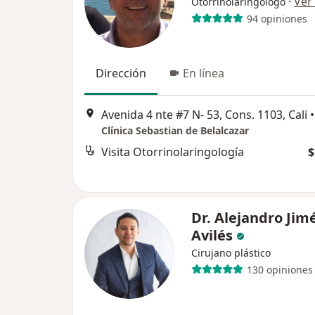
·
Ver
Otorrinolaringólogo
94 opiniones
Dirección
En línea
Avenida 4 nte #7 N- 53, Cons. 1103, Cali
•
Clínica Sebastian de Belalcazar
Visita Otorrinolaringología
$
Dr. Alejandro Jim
Avilés
Cirujano plástico
130 opiniones