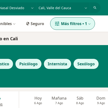
dad, enfermedad o nombre
p. ej. Bogotá
nibles
Seguro
Más filtros
•
1
o en Cali
stico
Psicólogo
Internista
Sexólogo
Hoy
Mañana
Sáb
Dom
6 Ago
7 Ago
8 Ago
9 Ago
ás