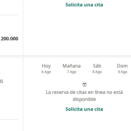
Solicita una cita
a
 200.000
Hoy
Mañana
Sáb
Dom
6 Ago
7 Ago
8 Ago
9 Ago
ás
La reserva de citas en línea no está
disponible
Solicita una cita