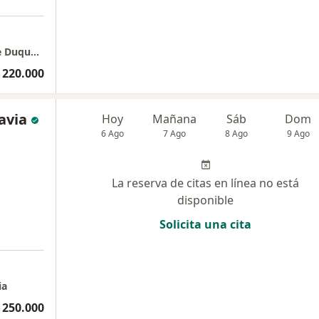
Clinica 3D Face| Otorrino | Dra. Paola Andre Duque Aguirre
 220.000
avia
Hoy
Mañana
Sáb
Dom
6 Ago
7 Ago
8 Ago
9 Ago
La reserva de citas en línea no está
disponible
Solicita una cita
a
ia
 250.000