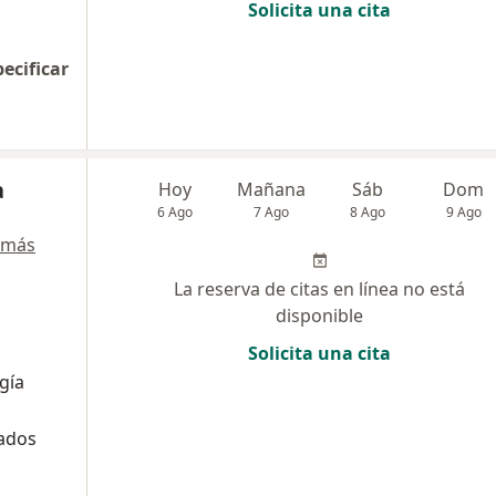
Solicita una cita
pecificar
a
Hoy
Mañana
Sáb
Dom
6 Ago
7 Ago
8 Ago
9 Ago
 más
La reserva de citas en línea no está
disponible
Solicita una cita
gía
tados