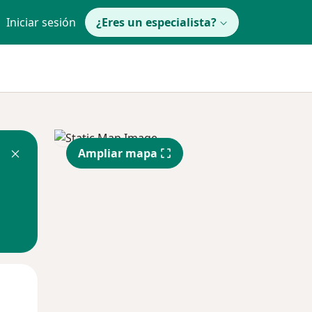
Iniciar sesión
¿Eres un especialista?
Ampliar mapa
Lun
Mar
Mié
10 Ago
11 Ago
12 Ago