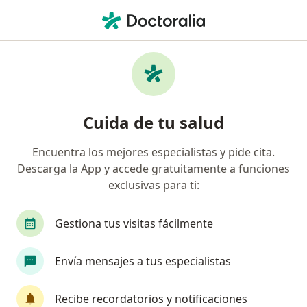
Men
Cirujano Plástico • Cali, Valle del Cauca
Filtros
Seguro
Mapa
Cirujanos plásticos en Cali
Cuida de tu salud
Encuentra los mejores especialistas y pide cita.
¿Cuál es tu compañía aseguradora?
Descarga la App y accede gratuitamente a funciones
Suramericana S.A.
Allianz Seguros S.A.
exclusivas para ti:
Coomeva Medicina Prepagada S.A.
Gestiona tus visitas fácilmente
Mapfre Colombia Vida Seguros S.A.
Envía mensajes a tus especialistas
Pan American Life De Colombia Compañía De Segur
Recibe recordatorios y notificaciones