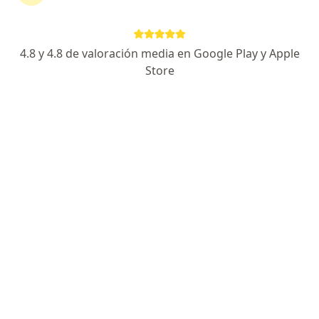
4.8 y 4.8 de valoración media en Google Play y Apple
Store
Destacado
Dr. Alejandro Jiménez Avilés
Cirujano plástico
130 opiniones
Cra 100 #14-40 Tercer Piso, Cali
•
Mapa
JADE MEDICAL CENTER
Visita Cirugía Plástica, Estética y Reconstructiva
Precio sin especificar
Este especialista no ofrece reserva de cita en línea en esta dirección.