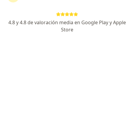
4.8 y 4.8 de valoración media en Google Play y Apple
Store
Dr. David Guarín
·
Ver más
Cirujano plástico
96 opiniones
Dirección
En línea
Calle 11 Oeste # 36D - 86, Cali
•
Mapa
Centro Comercial Cristales Plaza
Consulta primera vez
$ 250.000