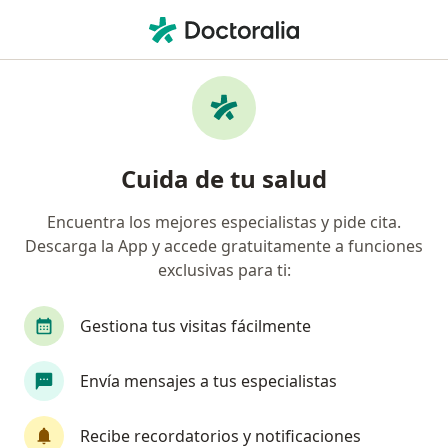
Men
Ptosis Mamaria • Cali, Valle del Cauca
Filtros
• 1
Seguro
Mapa
Especialistas en Ptosis mamaria en Cali
Cuida de tu salud
Encuentra los mejores especialistas y pide cita.
¿Qué especialidad estás buscando?
Descarga la App y accede gratuitamente a funciones
Cirujano plástico
Médico estético
exclusivas para ti:
Gastroenterólogo
Gestiona tus visitas fácilmente
Terapeuta complementario
Envía mensajes a tus especialistas
Neurocirujano
Ver más
Recibe recordatorios y notificaciones