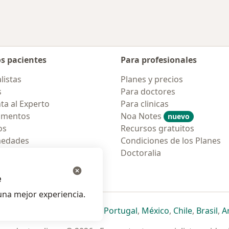
os pacientes
Para profesionales
listas
Planes y precios
s
Para doctores
ta al Experto
Para clinicas
amentos
Noa Notes
nuevo
os
Recursos gratuitos
medades
Condiciones de los Planes
tas Frecuentes
Doctoralia
ión para móvil
e
na mejor experiencia.
ueva pestaña
en una nueva pestaña
e abre en una nueva pestaña
se abre en una nueva pestaña
se abre en una nueva pestaña
se abre en una nueva pestaña
se abre en una nueva p
se abre en una
se abre e
se
Italia
,
Deutschland
,
Česko
,
Portugal
,
México
,
Chile
,
Brasil
,
A