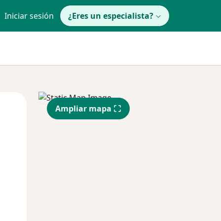
Iniciar sesión
¿Eres un especialista?
Lun
Mar
Mié
Ampliar mapa
10 Ago
11 Ago
12 Ago