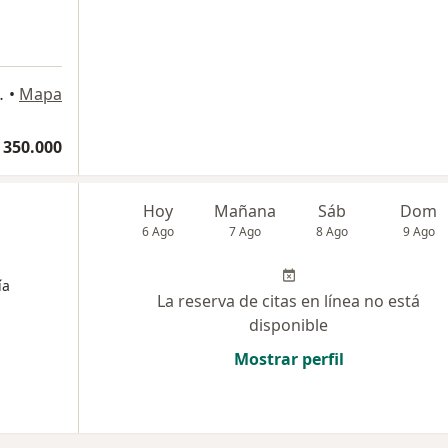
orio 505, Armenia
•
Mapa
 350.000
Hoy
Mañana
Sáb
Dom
6 Ago
7 Ago
8 Ago
9 Ago
ía
La reserva de citas en línea no está
disponible
Mostrar perfil