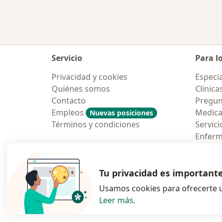
Servicio
Para l
Privacidad y cookies
Especia
Quiénes somos
Clínica
Contacto
Pregun
Empleos
Medic
Nuevas posiciones
Términos y condiciones
Servici
Enfer
Pregun
Aplicac
Tu privacidad es important
Usamos cookies para ofrecerte u
Leer más
.
se abre en una n
se abre 
s
Polska
,
Türkiye
,
España
,