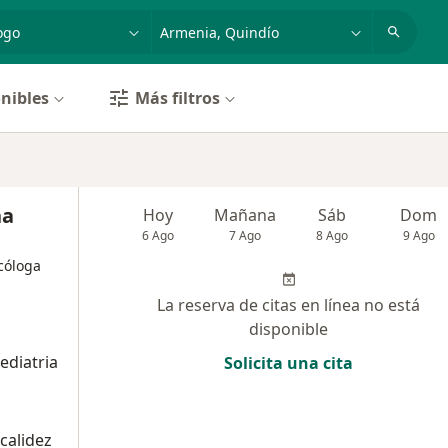
dad, enfermedad o nombre
p. ej. Bogotá
nibles
Más filtros
na
Hoy
Mañana
Sáb
Dom
6 Ago
7 Ago
8 Ago
9 Ago
cóloga
La reserva de citas en línea no está
disponible
ediatria
Solicita una cita
calidez