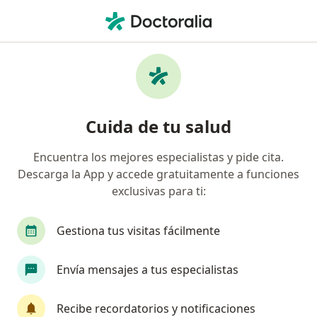
Men
Asma En Niños • Armenia, Quindío
Filtros
• 1
Seguro
Mapa
Especialistas en Asma en niños en Armenia
Cuida de tu salud
Encuentra los mejores especialistas y pide cita.
¿Qué especialidad estás buscando?
Descarga la App y accede gratuitamente a funciones
Pediatra
Terapeuta complementario
Otor
exclusivas para ti:
Gestiona tus visitas fácilmente
Envía mensajes a tus especialistas
Recibe recordatorios y notificaciones