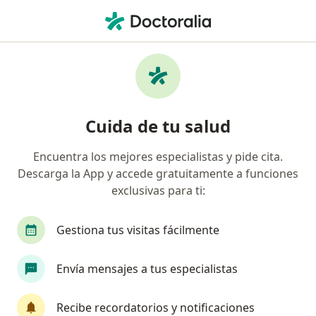
Men
Dificultades Del Aprendizaje • Armenia, Quindío
Filtros
• 1
Mapa
Especialistas en Dificultades del aprendizaje
Cuida de tu salud
en Armenia
Encuentra los mejores especialistas y pide cita.
Descarga la App y accede gratuitamente a funciones
¿Qué especialidad estás buscando?
exclusivas para ti:
Pediatra
Terapeuta complementario
Gestiona tus visitas fácilmente
Envía mensajes a tus especialistas
Recibe recordatorios y notificaciones