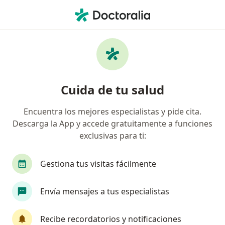
Men
¿Qué estás buscando?
Página De Inicio
Psicólogo
Cota
Ingri Marcela Castr
Cambiar de ciudad
Cuida de tu salud
Encuentra los mejores especialistas y pide cita.
Descarga la App y accede gratuitamente a funciones
exclusivas para ti:
Dra.
Ingri Marcela Castrillon Marin
sobre las especializaciones
Psicólogo
·
Ver más
Gestiona tus visitas fácilmente
Cota
1 dirección
Núm. Colegiado: 149343
Envía mensajes a tus especialistas
9 opiniones
Recibe recordatorios y notificaciones