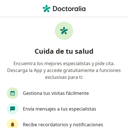
Men
Psicólogo • La Mesa, Cundinamarca
Filtros
Mapa
Psicólogos en La Mesa
Cuida de tu salud
Encuentra los mejores especialistas y pide cita.
Descarga la App y accede gratuitamente a funciones
exclusivas para ti:
Gestiona tus visitas fácilmente
Dr. Kevin Cubillos
Envía mensajes a tus especialistas
·
Ver más
Psicólogo
19 opiniones
Recibe recordatorios y notificaciones