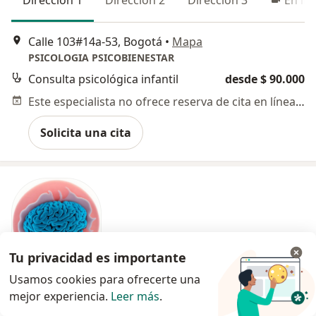
Calle 103#14a-53, Bogotá
•
Mapa
PSICOLOGIA PSICOBIENESTAR
Consulta psicológica infantil
desde $ 90.000
Este especialista no ofrece reserva de cita en línea en esta dirección.
Solicita una cita
Tu privacidad es importante
Usamos cookies para ofrecerte una
Flex Tu Mente Psicología SAS
mejor experiencia.
Leer más
.
Psicología, Neuropsicología