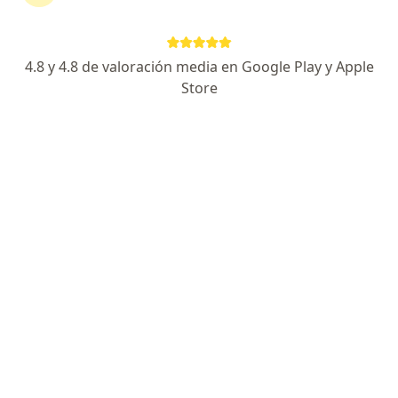
Dra. Angélica Cárdenas Ruiz
·
Ver más
Psicóloga
25 opiniones
4.8 y 4.8 de valoración media en Google Play y Apple
Store
Dirección
En línea
Cl. 5 #10a-15, Zipaquirá
•
Mapa
Consulta Online Zipaquirá
Acompañamiento emocional para tomar decisiones
$ 100.000
Este especialista no ofrece reserva de cita en línea en esta dirección.
Solicita una cita