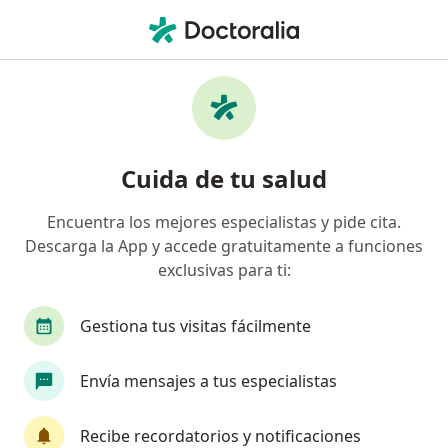
Men
Psicólogo • Zipaquirá, Cundinamarca
Filtros
Seguro
Mapa
Psicólogos en Zipaquirá
Cuida de tu salud
Encuentra los mejores especialistas y pide cita.
¿Cuál es tu compañía aseguradora?
Descarga la App y accede gratuitamente a funciones
exclusivas para ti:
Gestiona tus visitas fácilmente
Envía mensajes a tus especialistas
Recibe recordatorios y notificaciones
Destacado