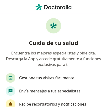
Men
Internista • Cali, Valle del Cauca
Búsquedas relacionadas
Enfermedades más tratadas
Insuficiencia Cardiaca Congestiva en Cali
Cuida de tu salud
Diabetes tipo 2 en Cali
Encuentra los mejores especialistas y pide cita.
Hipertensión arterial en Cali
Descarga la App y accede gratuitamente a funciones
Hipotiroidismo en Cali
exclusivas para ti:
Obesidad en Cali
Gestiona tus visitas fácilmente
Ver más (15)
Más en esta categoría: Enfermedades más tr
Envía mensajes a tus especialistas
Página De Inicio
Internista
Cali
Colpatria
Cambiar de c
Recibe recordatorios y notificaciones