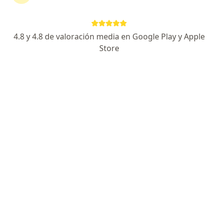
4.8 y 4.8 de valoración media en Google Play y Apple
Store
No hemos encontrado ningún
Internista en Cali, Valle del Cauca