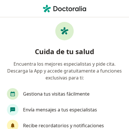
Men
Internista • Cali, Valle del Cauca
Filtros
Seguro:
Allianz Seguros S.A.
Internistas recomendados de Allianz
Cuida de tu salud
Seguros S.A. en Cali
Encuentra los mejores especialistas y pide cita.
Descarga la App y accede gratuitamente a funciones
exclusivas para ti:
Gestiona tus visitas fácilmente
Envía mensajes a tus especialistas
Dr. Oscar Diaz
Internista
Recibe recordatorios y notificaciones
57 opiniones