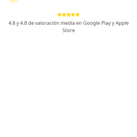
4.8 y 4.8 de valoración media en Google Play y Apple
Store
No hemos encontrado ningún Internista en
Cali, Valle del Cauca