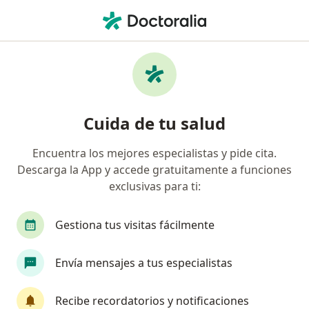
Men
Internista • Cali, Valle del Cauca
Búsquedas relacionadas
Enfermedades más tratadas
Insuficiencia Cardiaca Congestiva en Cali
Cuida de tu salud
Diabetes tipo 2 en Cali
Encuentra los mejores especialistas y pide cita.
Hipertensión arterial en Cali
Descarga la App y accede gratuitamente a funciones
Hipotiroidismo en Cali
exclusivas para ti:
Obesidad en Cali
Gestiona tus visitas fácilmente
Ver más (15)
Más en esta categoría: Enfermedades más tr
Envía mensajes a tus especialistas
Página De Inicio
Internista
Cali
Med Plus
Cambiar de c
Recibe recordatorios y notificaciones