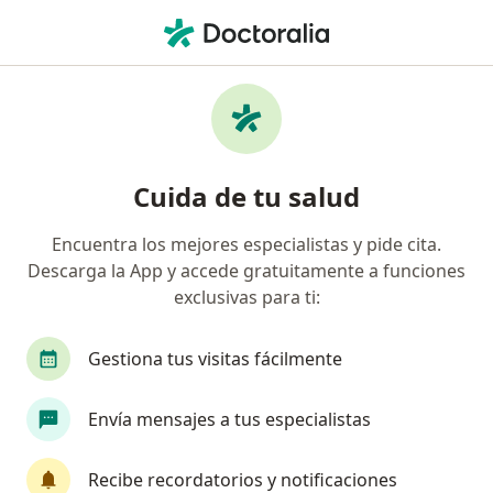
Men
Internista • Cali, Valle del Cauca
Filtros
Seguro:
Entidad Promotora De
Internistas recomendados de Entidad
Cuida de tu salud
Promotora De Salud Sanitas S.A.S. en Cali
Encuentra los mejores especialistas y pide cita.
Descarga la App y accede gratuitamente a funciones
exclusivas para ti:
Gestiona tus visitas fácilmente
Envía mensajes a tus especialistas
Dr. Alejandro López Salazar
·
Ver más
Internista, Endocrinólogo
Recibe recordatorios y notificaciones
30 opiniones