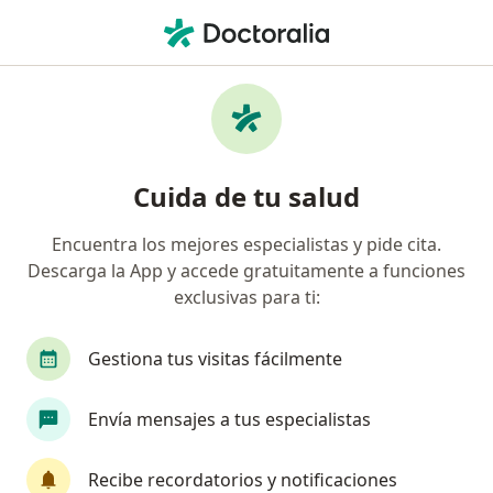
Men
Internista • Cali, Valle del Cauca
Búsquedas relacionadas
Enfermedades más tratadas
Insuficiencia Cardiaca Congestiva en Cali
Cuida de tu salud
Diabetes tipo 2 en Cali
Encuentra los mejores especialistas y pide cita.
Hipertensión arterial en Cali
Descarga la App y accede gratuitamente a funciones
Hipotiroidismo en Cali
exclusivas para ti:
Obesidad en Cali
Gestiona tus visitas fácilmente
Ver más (15)
Más en esta categoría: Enfermedades más tr
Envía mensajes a tus especialistas
Página De Inicio
Internista
Cali
Sura
Cambiar de ciuda
Recibe recordatorios y notificaciones