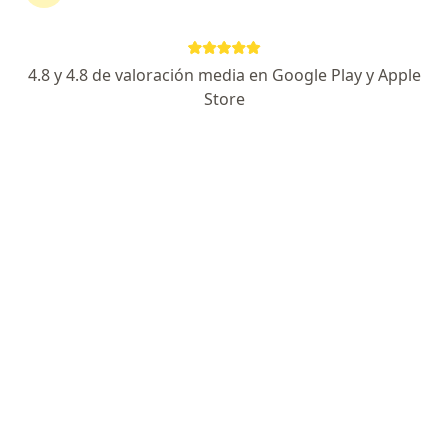
4.8 y 4.8 de valoración media en Google Play y Apple
Store
No hemos encontrado ningún Internista en
Cali, Valle del Cauca