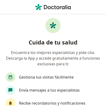
Men
Internista • Cartagena, Bolívar
Búsquedas relacionadas
Enfermedades más tratadas
Diabetes tipo 2 en Cartagena
Cuida de tu salud
Hipertensión arterial en Cartagena
Encuentra los mejores especialistas y pide cita.
Diabetes tipo 1 en Cartagena
Descarga la App y accede gratuitamente a funciones
Insuficiencia Cardiaca Congestiva en Cartagena
exclusivas para ti:
Desmayo (Síncope) en Cartagena
Gestiona tus visitas fácilmente
Ver más (15)
Más en esta categoría: Enfermedades más tr
Envía mensajes a tus especialistas
Página De Inicio
Internista
Cartagena
Recibe recordatorios y notificaciones