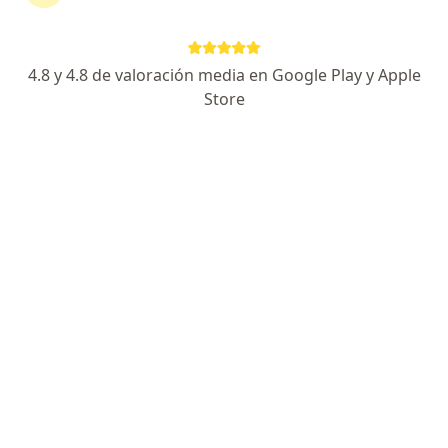
Coomeva Medicina Prepagada
Cambiar de ciudad
4.8 y 4.8 de valoración media en Google Play y Apple
Store
No hemos encontrado ningún Internista en
Cartagena, Bolívar