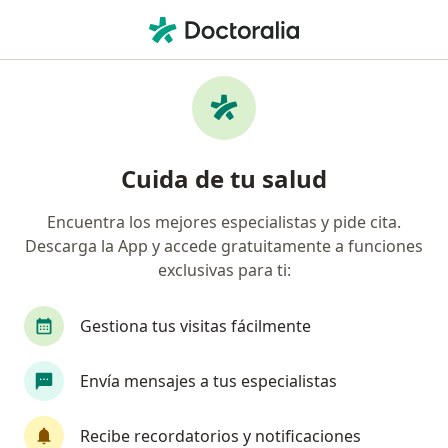
Men
Diabetes De Tipo 1 Diabetes Mellitus Dependiente De Insulina Diabetes Juvenil • Cartagena, Bolívar
Filtros
• 1
Seguro
Mapa
Especialistas en Diabetes de Tipo 1
Cuida de tu salud
(Diabetes Mellitus Dependiente de Insulina;
Diabetes Juvenil) en Cartagena
Encuentra los mejores especialistas y pide cita.
Descarga la App y accede gratuitamente a funciones
¿Qué especialidad estás buscando?
exclusivas para ti:
Médico general
Internista
Especialista e
Gestiona tus visitas fácilmente
Envía mensajes a tus especialistas
Recibe recordatorios y notificaciones