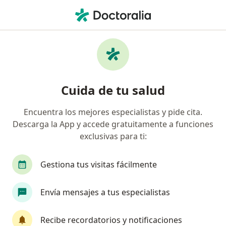
Men
Artrosis • Cartagena, Bolívar
Filtros
• 1
Seguro
Mapa
Especialistas en Artrosis en Cartagena
Cuida de tu salud
Encuentra los mejores especialistas y pide cita.
¿Qué especialidad estás buscando?
Descarga la App y accede gratuitamente a funciones
Internista
Ortopedista y Traumatólogo
R
exclusivas para ti:
Gestiona tus visitas fácilmente
Envía mensajes a tus especialistas
Recibe recordatorios y notificaciones