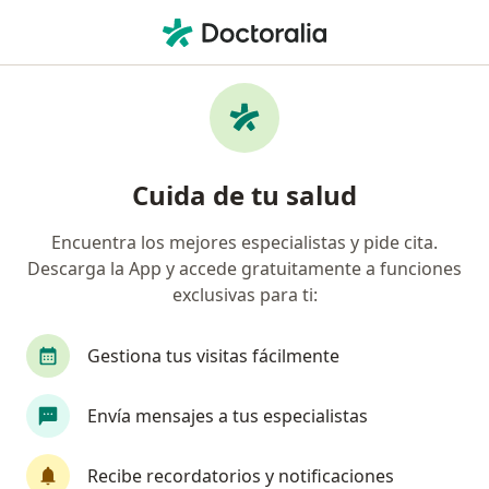
Men
Internista • Manizales, Caldas
Filtros
Seguro:
Coomeva Medicina Pr
Internistas recomendados de Coomeva
Cuida de tu salud
Medicina Prepagada S.A. en Manizales
Encuentra los mejores especialistas y pide cita.
Descarga la App y accede gratuitamente a funciones
exclusivas para ti:
Gestiona tus visitas fácilmente
Envía mensajes a tus especialistas
Dr. Edwin Mora Garzon
Internista, Endocrinólogo, Epidemiólogo
Recibe recordatorios y notificaciones
380 opiniones