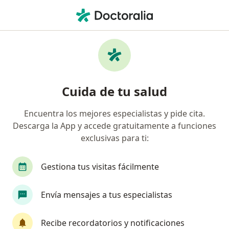
Men
Hipertensión Arterial • Manizales, Caldas
Filtros
• 1
Seguro
Mapa
Especialistas en Hipertensión arterial en
Cuida de tu salud
Manizales
Encuentra los mejores especialistas y pide cita.
Descarga la App y accede gratuitamente a funciones
¿Qué especialidad estás buscando?
exclusivas para ti:
Médico general
Internista
Cardiólogo
Gestiona tus visitas fácilmente
Envía mensajes a tus especialistas
Recibe recordatorios y notificaciones