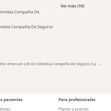
Ver más (10)
Más en esta catego
Colombia Compañía De
lombia Compañía De Seguros
ialistas de Pan American Life De Colombia Compañía De 
Pan American Life De Colombia Compañía De Seguros S.a.
iar de ciudad
Cambia
os pacientes
Para profesionales
listas
Planes y precios