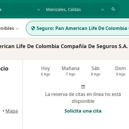
dad, enfermedad o nombre
p. ej. Bogotá
nibles
Seguro:
Pan American Life De Colombia
rican Life De Colombia Compañía De Seguros S.A.
cio
Hoy
Mañana
Sáb
Dom
6 Ago
7 Ago
8 Ago
9 Ago
La reserva de citas en línea no está
disponible
•
Mapa
Solicita una cita