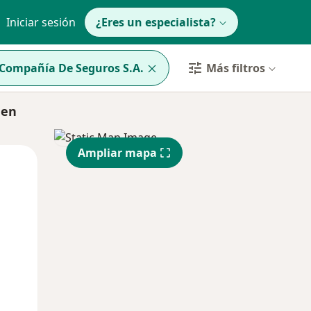
Iniciar sesión
¿Eres un especialista?
 Compañía De Seguros S.A.
Más filtros
 en
Ampliar mapa
Lun
Mar
Mié
10 Ago
11 Ago
12 Ago