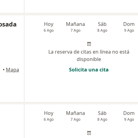
Posada
Hoy
Mañana
Sáb
Dom
6 Ago
7 Ago
8 Ago
9 Ago
La reserva de citas en línea no está
disponible
•
Mapa
Solicita una cita
Hoy
Mañana
Sáb
Dom
6 Ago
7 Ago
8 Ago
9 Ago