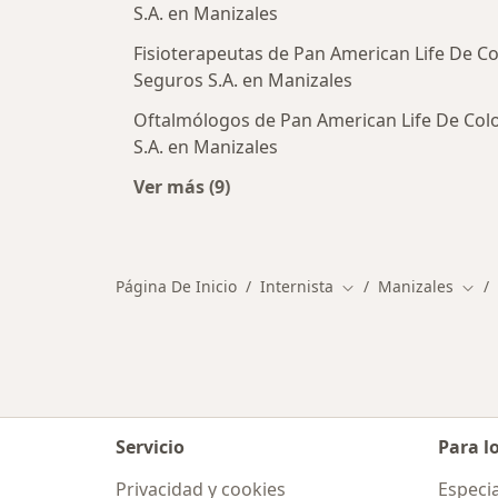
S.A. en Manizales
Fisioterapeutas de Pan American Life De 
Seguros S.A. en Manizales
Oftalmólogos de Pan American Life De Co
S.A. en Manizales
Ver más (9)
Más en esta categoría: Otros espec
Página De Inicio
Internista
Manizales
Cambiar de ciudad
Camb
Servicio
Para l
Privacidad y cookies
Especia