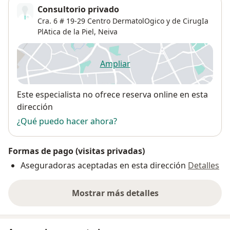
Consultorio privado
Cra. 6 # 19-29 Centro DermatolOgico y de CirugIa
PlAtica de la Piel,
Neiva
Ampliar
se abre en una nueva pestañ
Disponibilidad
Este especialista no ofrece reserva online en esta
dirección
¿Qué puedo hacer ahora?
Formas de pago (visitas privadas)
Aseguradoras aceptadas en esta dirección
Detalles
Mostrar más detalles
sobre la dirección