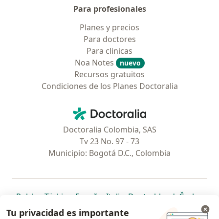
Para profesionales
Planes y precios
Para doctores
Para clinicas
Noa Notes
nuevo
Recursos gratuitos
Condiciones de los Planes Doctoralia
Contacto
Doctoralia - Página de inicio
Doctoralia Colombia, SAS
Tv 23 No. 97 - 73
Municipio: Bogotá D.C., Colombia
se abre en una nueva pestaña
se abre en una nueva pestaña
se abre en una nueva pestaña
se abre en una nueva pes
se abre en 
se a
Polska
,
Türkiye
,
España
,
Italia
,
Deutschland
,
Česko
,
se abre en una nueva pestaña
se abre en una nueva pestaña
se abre en una nueva pestaña
se abre en una nueva p
se abre en 
se abr
Portugal
,
México
,
Chile
,
Brasil
,
Argentina
,
Perú
,
Tu privacidad es importante