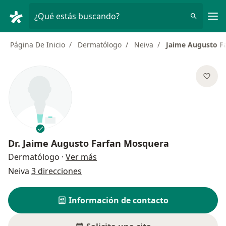
Men
¿Qué estás buscando?
Página De Inicio
Dermatólogo
Neiva
Jaime Augusto F
Dr.
Jaime Augusto Farfan Mosquera
sobre las especializaciones
Dermatólogo
·
Ver más
Neiva
3 direcciones
Información de contacto