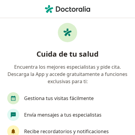
Men
Manchas En La Cara • Neiva, Huila
Filtros
• 1
Seguro
Mapa
Especialistas en Manchas en la cara en
Cuida de tu salud
Neiva
Encuentra los mejores especialistas y pide cita.
Descarga la App y accede gratuitamente a funciones
¿Qué especialidad estás buscando?
exclusivas para ti:
Dermatólogo
Gestiona tus visitas fácilmente
Envía mensajes a tus especialistas
Recibe recordatorios y notificaciones