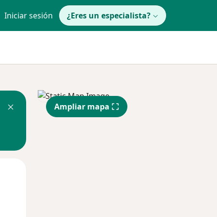
Iniciar sesión
¿Eres un especialista?
Ampliar mapa
Mié
Jue
Vie
12 Ago
13 Ago
14 Ago