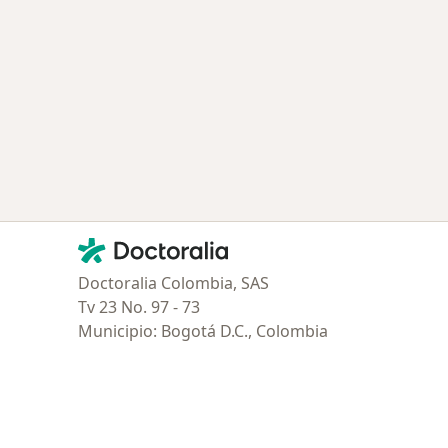
Contacto
Doctoralia - Página de inicio
Doctoralia Colombia, SAS
Tv 23 No. 97 - 73
Municipio: Bogotá D.C., Colombia