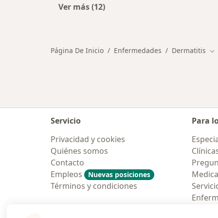
Ver más (12)
Más en esta categoría: Otras enfe
Página De Inicio
Enfermedades
Dermatitis
Ca
Servicio
Para l
Privacidad y cookies
Especia
Quiénes somos
Clínica
Contacto
Pregun
Empleos
Medic
Nuevas posiciones
Términos y condiciones
Servici
Enfer
Pregun