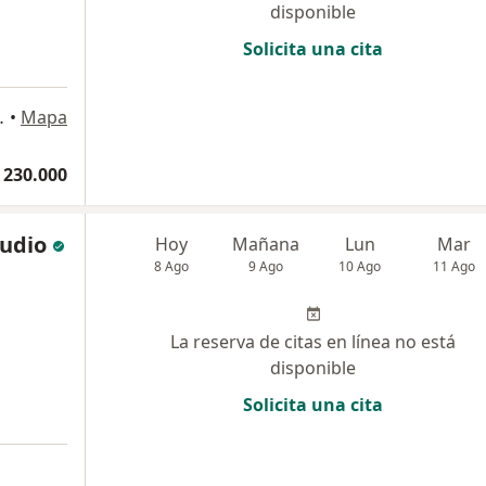
disponible
Solicita una cita
OU clinic, local N3-4-5, Neiva
•
Mapa
 230.000
udio
Hoy
Mañana
Lun
Mar
8 Ago
9 Ago
10 Ago
11 Ago
La reserva de citas en línea no está
disponible
Solicita una cita