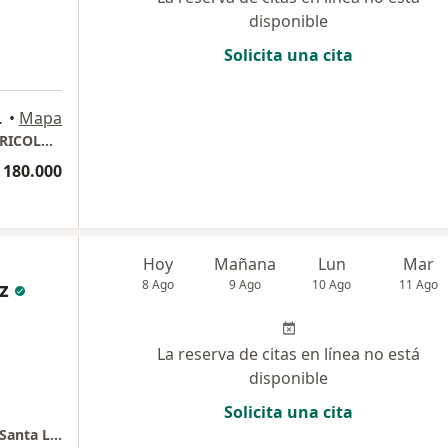
disponible
Solicita una cita
a-huila, Neiva
•
Mapa
DRA. ANGÉLICA JIMÉNEZ - DERMATOLOGO-TRICOLOGO, SEDIFCENTER
 180.000
Hoy
Mañana
Lun
Mar
z
8 Ago
9 Ago
10 Ago
11 Ago
La reserva de citas en línea no está
disponible
Solicita una cita
GAIIA - Vuelve al Origen - Centro Comercial Santa Lucía Plaza