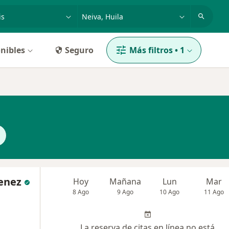
dad, enfermedad o nombre
p. ej. Bogotá
nibles
Seguro
Más filtros
•
1
menez
Hoy
Mañana
Lun
Mar
8 Ago
9 Ago
10 Ago
11 Ago
La reserva de citas en línea no está