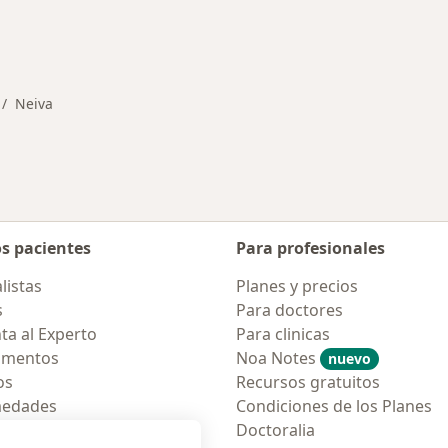
rmedades en Neiva
Neiva
mbiar de ciudad
os pacientes
Para profesionales
listas
Planes y precios
s
Para doctores
ta al Experto
Para clinicas
amentos
Noa Notes
nuevo
os
Recursos gratuitos
medades
Condiciones de los Planes
tas Frecuentes
Doctoralia