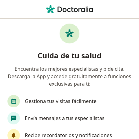
Men
Piel Seca • Neiva, Huila
Filtros
• 1
Seguro
Mapa
Especialistas en Piel seca en Neiva
Cuida de tu salud
Encuentra los mejores especialistas y pide cita.
¿Qué especialidad estás buscando?
Descarga la App y accede gratuitamente a funciones
Dermatólogo
exclusivas para ti:
Gestiona tus visitas fácilmente
Envía mensajes a tus especialistas
Recibe recordatorios y notificaciones