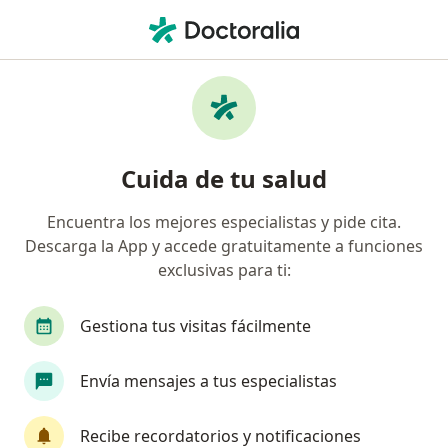
Men
Queratosis Seborreica • Neiva, Huila
Filtros
• 1
Mapa
Especialistas en Queratosis Seborreica en
Cuida de tu salud
Neiva
Encuentra los mejores especialistas y pide cita.
Descarga la App y accede gratuitamente a funciones
¿Qué especialidad estás buscando?
exclusivas para ti:
Dermatólogo
Gestiona tus visitas fácilmente
Envía mensajes a tus especialistas
Recibe recordatorios y notificaciones