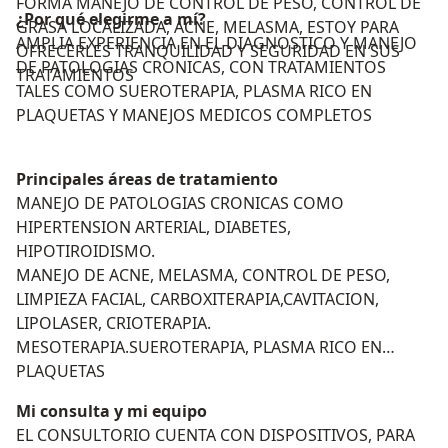
FORMA MANEJO DE CONTROL DE PESO, CONTROL DE
¿Por qué elegirme a mí?
GRASA LOCALIZADA, ACNE, MELASMA, ESTOY PARA
AMPLIA EXPERIENCIA EN EL DIAGNOSTICO Y MANEJO
OFRECERLES TRANQUILIDAD Y SEGURIDAD EN SUS
DE PATOLOGIAS CRONICAS, CON TRATAMIENTOS
TRATAMIENTOS
TALES COMO SUEROTERAPIA, PLASMA RICO EN
PLAQUETAS Y MANEJOS MEDICOS COMPLETOS
Principales áreas de tratamiento
MANEJO DE PATOLOGIAS CRONICAS COMO
HIPERTENSION ARTERIAL, DIABETES,
HIPOTIROIDISMO.
MANEJO DE ACNE, MELASMA, CONTROL DE PESO,
LIMPIEZA FACIAL, CARBOXITERAPIA,CAVITACION,
LIPOLASER, CRIOTERAPIA.
MESOTERAPIA.SUEROTERAPIA, PLASMA RICO EN
PLAQUETAS
Mi consulta y mi equipo
EL CONSULTORIO CUENTA CON DISPOSITIVOS, PARA