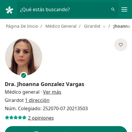
Men
¿Qué estás buscando?
Página De Inicio
Médico General
Girardot
Jhoanna 
Cambiar de ci
Dra.
Jhoanna Gonzalez Vargas
sobre las especializaciones
Médico general
·
Ver más
Girardot
1 dirección
Núm. Colegiado: 252070-07 20213503
2 opiniones