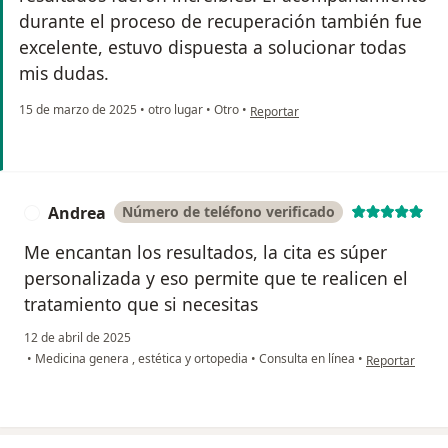
durante el proceso de recuperación también fue
excelente, estuvo dispuesta a solucionar todas
mis dudas.
en opinión del usuario Paola
15 de marzo de 2025
•
otro lugar
•
Otro
•
Reportar
Andrea
Número de teléfono verificado
A
Me encantan los resultados, la cita es súper
personalizada y eso permite que te realicen el
tratamiento que si necesitas
12 de abril de 2025
en opinión del
•
Medicina genera , estética y ortopedia
•
Consulta en línea
•
Reportar