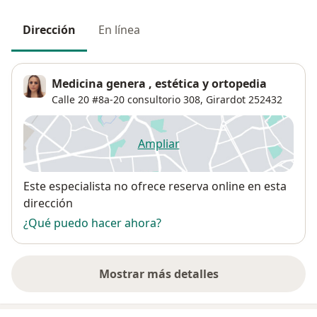
Dirección
En línea
Medicina genera , estética y ortopedia
Calle 20 #8a-20 consultorio 308,
Girardot
252432
Ampliar
se abre en una nueva pestañ
Disponibilidad
Este especialista no ofrece reserva online en esta
dirección
¿Qué puedo hacer ahora?
Mostrar más detalles
sobre la dirección