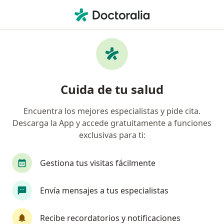
Men
Médico General • Fusagasugá, Cundinamarca
Filtros
Mapa
Médicos generales en Fusagasugá
Cuida de tu salud
Encuentra los mejores especialistas y pide cita.
Descarga la App y accede gratuitamente a funciones
exclusivas para ti:
Gestiona tus visitas fácilmente
Dr. Fabian Camilo Correa Bernal
Envía mensajes a tus especialistas
·
Ver más
Médico general, Médico estético
19 opiniones
Recibe recordatorios y notificaciones