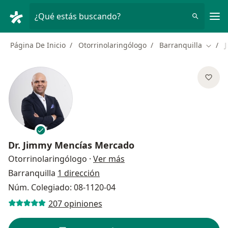
Men
¿Qué estás buscando?
Página De Inicio
Otorrinolaringólogo
Barranquilla
Cambi
Dr.
Jimmy Mencías Mercado
sobre las especializaciones
Otorrinolaringólogo
·
Ver más
Barranquilla
1 dirección
Núm. Colegiado: 08-1120-04
207 opiniones