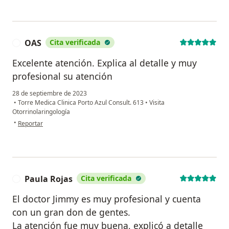
OAS
Cita verificada
O
Excelente atención. Explica al detalle y muy
profesional su atención
28 de septiembre de 2023
•
Torre Medica Clinica Porto Azul Consult. 613
•
Visita
Otorrinolaringología
en opinión del usuario OAS
•
Reportar
Paula Rojas
Cita verificada
P
El doctor Jimmy es muy profesional y cuenta
con un gran don de gentes.
La atención fue muy buena, explicó a detalle