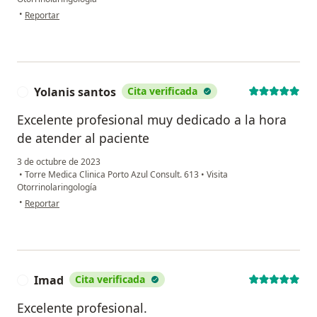
en opinión del usuario LEIDY Gómez
•
Reportar
Yolanis santos
Cita verificada
Y
Excelente profesional muy dedicado a la hora
de atender al paciente
3 de octubre de 2023
•
Torre Medica Clinica Porto Azul Consult. 613
•
Visita
Otorrinolaringología
en opinión del usuario Yolanis santos
•
Reportar
Imad
Cita verificada
I
Excelente profesional.