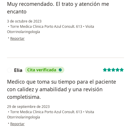
Muy recomendado. El trato y atención me
encanto
3 de octubre de 2023
•
Torre Medica Clinica Porto Azul Consult. 613
•
Visita
Otorrinolaringología
en opinión del usuario Imad
•
Reportar
Elia
Cita verificada
E
Medico que toma su tiempo para el paciente
con calidez y amabilidad y una revisión
completisima.
29 de septiembre de 2023
•
Torre Medica Clinica Porto Azul Consult. 613
•
Visita
Otorrinolaringología
en opinión del usuario Elia
•
Reportar