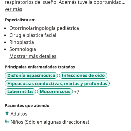
respiratorios del sueño. Además tuve la oportunidad
Acerca de mí
de ejercer la docencia en el Hospital Infantil de San
ver más
José (Bogotá) durante 8 años lo que nos preparo para
Especialista en:
afrontar cualquier tipo de alteraciones
Otorrinolaringología pediátrica
Otorrinolaringológica en Niños.
Cirugia plástica facial
DEJA EL CUIDADO DE TUS OÍDOS, NARIZ Y GARGANTA
Rinoplastia
EN NUESTRAS MANOS
Somnología
Mostrar más detalles
Principales enfermedades tratadas
Disfonía espasmódica
Infecciones de oído
Hipoacusias conductivas, mixtas y profundas
a11y_sr_more_diseases
Laberintitis
Mucormicosis
+7
Pacientes que atiendo
Adultos
Niños (Sólo en algunas direcciones)