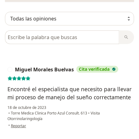
Busca en opiniones
Miguel Morales Buelvas
Cita verificada
M
Encontré el especialista que necesito para llevar
mi proceso de manejo del sueño correctamente
18 de octubre de 2023
•
Torre Medica Clinica Porto Azul Consult. 613
•
Visita
Otorrinolaringología
en opinión del usuario Miguel Morales Buelvas
•
Reportar