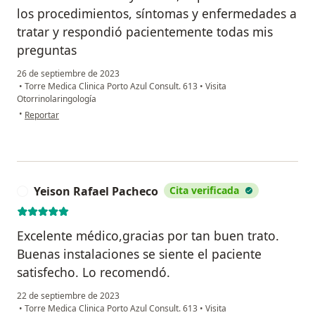
los procedimientos, síntomas y enfermedades a
tratar y respondió pacientemente todas mis
preguntas
26 de septiembre de 2023
•
Torre Medica Clinica Porto Azul Consult. 613
•
Visita
Otorrinolaringología
en opinión del usuario Paula Rojas
•
Reportar
Yeison Rafael Pacheco
Cita verificada
Y
Excelente médico,gracias por tan buen trato.
Buenas instalaciones se siente el paciente
satisfecho. Lo recomendó.
22 de septiembre de 2023
•
Torre Medica Clinica Porto Azul Consult. 613
•
Visita