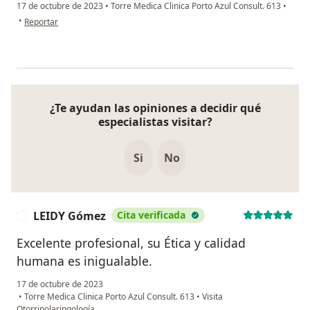
17 de octubre de 2023
•
Torre Medica Clinica Porto Azul Consult. 613
•
en opinión del usuario Oscar Arboleda
•
Reportar
¿Te ayudan las opiniones a decidir qué
especialistas visitar?
Si
No
LEIDY Gómez
Cita verificada
L
Excelente profesional, su Ética y calidad
humana es inigualable.
17 de octubre de 2023
•
Torre Medica Clinica Porto Azul Consult. 613
•
Visita
Otorrinolaringología