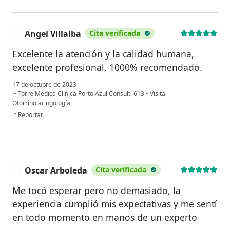
Angel Villalba
Cita verificada
A
Excelente la atención y la calidad humana,
excelente profesional, 1000% recomendado.
17 de octubre de 2023
•
Torre Medica Clinica Porto Azul Consult. 613
•
Visita
Otorrinolaringología
en opinión del usuario Angel Villalba
•
Reportar
Oscar Arboleda
Cita verificada
O
Me tocó esperar pero no demasiado, la
experiencia cumplió mis expectativas y me sentí
en todo momento en manos de un experto