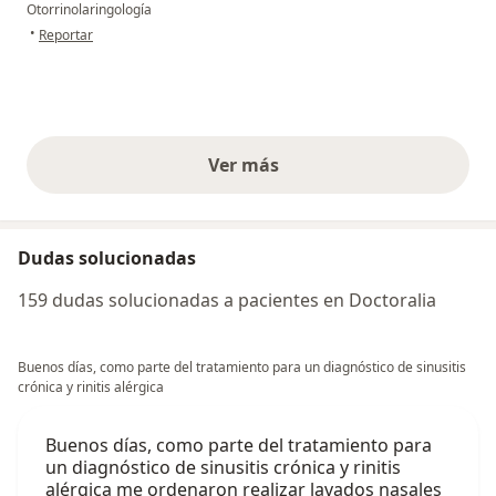
Otorrinolaringología
en opinión del usuario Yeison Rafael Pacheco
•
Reportar
Ver más
opiniones anteriores
Dudas solucionadas
159 dudas solucionadas a pacientes en Doctoralia
Buenos días, como parte del tratamiento para un diagnóstico de sinusitis
crónica y rinitis alérgica
Buenos días, como parte del tratamiento para
un diagnóstico de sinusitis crónica y rinitis
alérgica me ordenaron realizar lavados nasales