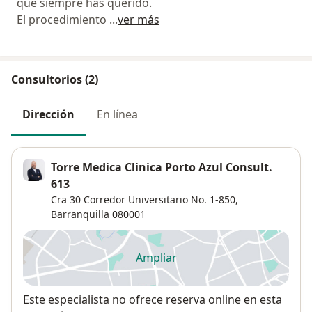
que siempre has querido.
El procedimiento
...
ver más
Consultorios (2)
Dirección
En línea
Torre Medica Clinica Porto Azul Consult.
613
Cra 30 Corredor Universitario No. 1-850,
Barranquilla
080001
Ampliar
se abre en una nueva pestañ
Disponibilidad
Este especialista no ofrece reserva online en esta