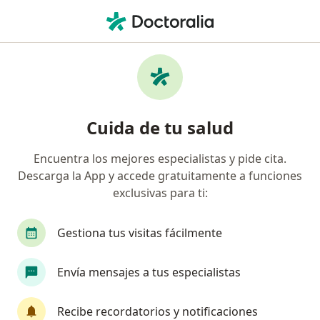
Men
Otorrinolaringólogo • Barranquilla, Atlántico
Filtros
Seguro:
Medplus Medicina Pr
Otorrinolaringólogos recomendados de
Cuida de tu salud
Medplus Medicina Prepagada S.A. en
Barranquilla
Encuentra los mejores especialistas y pide cita.
Descarga la App y accede gratuitamente a funciones
exclusivas para ti:
Gestiona tus visitas fácilmente
Envía mensajes a tus especialistas
Dr. Félix Parales Zapatero
Recibe recordatorios y notificaciones
·
Ver más
Otorrinolaringólogo