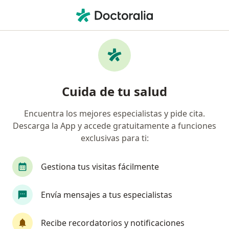
Men
Cauterización De Mucosa Nasal • Barranquilla, Atlántico
Filtros
• 1
Seguro
Mapa
Especialistas en Cauterización de mucosa
Cuida de tu salud
nasal Barranquilla
Encuentra los mejores especialistas y pide cita.
Descarga la App y accede gratuitamente a funciones
¿Qué especialidad estás buscando?
exclusivas para ti:
Otorrinolaringólogo
Gestiona tus visitas fácilmente
Envía mensajes a tus especialistas
Recibe recordatorios y notificaciones