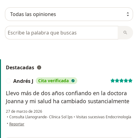
Busca en opiniones
Destacadas
Andrés J
Cita verificada
A
Llevo más de dos años confiando en la doctora
Joanna y mi salud ha cambiado sustancialmente
27 de marzo de 2026
•
Consulta Llanogrande- Clínica Sol Ips
•
Visitas sucesivas Endocrinología
en opinión del usuario Andrés J
•
Reportar