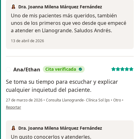
Dra. Joanna Milena Márquez Fernández
Uno de mis pacientes más queridos, también
unos de los primeros que veo desde que empecé
a atender en Llanogrande. Saludos Andrés.
13 de abril de 2026
Ana/Ethan
Cita verificada
A
Se toma su tiempo para escuchar y explicar
cualquier inquietud del paciente.
27 de marzo de 2026
•
Consulta Llanogrande- Clínica Sol Ips
•
Otro
•
en opinión del usuario Ana/Ethan
Reportar
Dra. Joanna Milena Márquez Fernández
Un gusto conocerlos y atenderles.