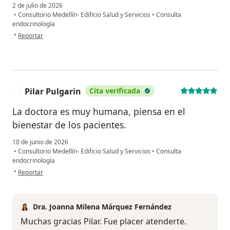
2 de julio de 2026
•
Consultorio Medellín- Edificio Salud y Servicios
•
Consulta
endocrinología
en opinión del usuario Patricia
•
Reportar
Pilar Pulgarin
Cita verificada
P
La doctora es muy humana, piensa en el
bienestar de los pacientes.
10 de junio de 2026
•
Consultorio Medellín- Edificio Salud y Servicios
•
Consulta
endocrinología
en opinión del usuario Pilar Pulgarin
•
Reportar
Dra. Joanna Milena Márquez Fernández
Muchas gracias Pilar. Fue placer atenderte.