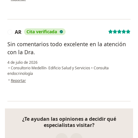
AR
Cita verificada
A
Sin comentarios todo excelente en la atención
con la Dra.
4 de julio de 2026
•
Consultorio Medellín- Edificio Salud y Servicios
•
Consulta
endocrinología
en opinión del usuario AR
•
Reportar
¿Te ayudan las opiniones a decidir qué
especialistas visitar?