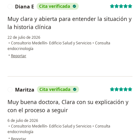
Diana E
Cita verificada
D
Muy clara y abierta para entender la situación y
la historia clínica
22 de julio de 2026
•
Consultorio Medellín- Edificio Salud y Servicios
•
Consulta
endocrinología
en opinión del usuario Diana E
•
Reportar
Maritza
Cita verificada
M
Muy buena doctora, Clara con su explicación y
con el proceso a seguir
6 de julio de 2026
•
Consultorio Medellín- Edificio Salud y Servicios
•
Consulta
endocrinología
en opinión del usuario Maritza
•
Reportar