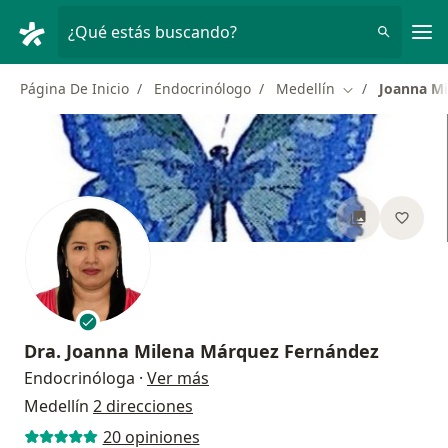
Men
¿Qué estás buscando?
Página De Inicio
Endocrinólogo
Medellín
Joanna M
Cambiar de ciu
Dra.
Joanna Milena Márquez Fernández
sobre las especializaciones
Endocrinóloga
·
Ver más
Medellín
2 direcciones
20 opiniones