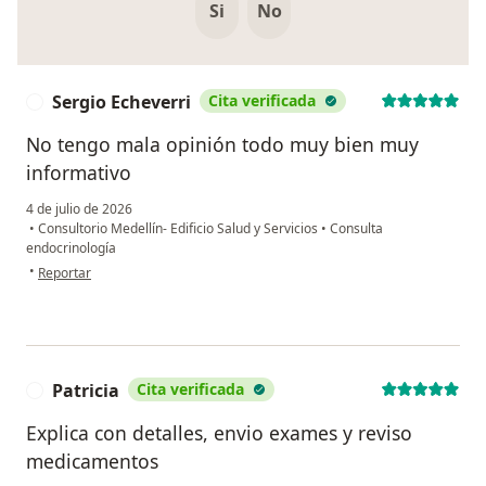
Si
No
Sergio Echeverri
Cita verificada
S
No tengo mala opinión todo muy bien muy
informativo
4 de julio de 2026
•
Consultorio Medellín- Edificio Salud y Servicios
•
Consulta
endocrinología
en opinión del usuario Sergio Echeverri
•
Reportar
Patricia
Cita verificada
P
Explica con detalles, envio exames y reviso
medicamentos