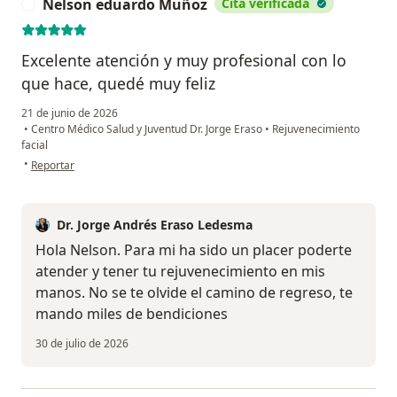
Nelson eduardo Muñoz
Cita verificada
N
Excelente atención y muy profesional con lo
que hace, quedé muy feliz
21 de junio de 2026
•
Centro Médico Salud y Juventud Dr. Jorge Eraso
•
Rejuvenecimiento
facial
en opinión del usuario Nelson eduardo Muñoz
•
Reportar
Dr. Jorge Andrés Eraso Ledesma
Hola Nelson. Para mi ha sido un placer poderte
atender y tener tu rejuvenecimiento en mis
manos. No se te olvide el camino de regreso, te
mando miles de bendiciones
30 de julio de 2026