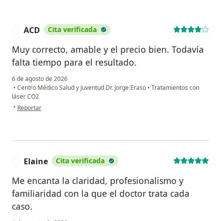
ACD
Cita verificada
A
Muy correcto, amable y el precio bien. Todavía
falta tiempo para el resultado.
6 de agosto de 2026
•
Centro Médico Salud y Juventud Dr. Jorge Eraso
•
Tratamientos con
láser CO2
en opinión del usuario ACD
•
Reportar
Elaine
Cita verificada
E
Me encanta la claridad, profesionalismo y
familiaridad con la que el doctor trata cada
caso.