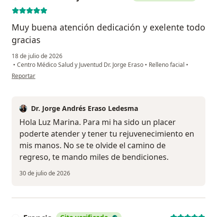
Muy buena atención dedicación y exelente todo
gracias
18 de julio de 2026
•
Centro Médico Salud y Juventud Dr. Jorge Eraso
•
Relleno facial
•
en opinión del usuario Luz Marina rojas de la Cruz
Reportar
Dr. Jorge Andrés Eraso Ledesma
Hola Luz Marina. Para mi ha sido un placer
poderte atender y tener tu rejuvenecimiento en
mis manos. No se te olvide el camino de
regreso, te mando miles de bendiciones.
30 de julio de 2026