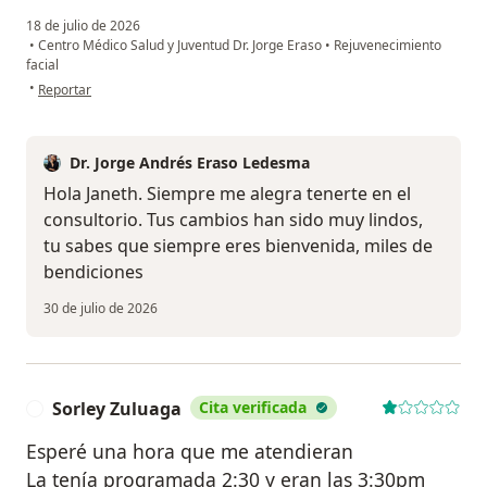
18 de julio de 2026
•
Centro Médico Salud y Juventud Dr. Jorge Eraso
•
Rejuvenecimiento
facial
en opinión del usuario Janeth Vera
•
Reportar
Dr. Jorge Andrés Eraso Ledesma
Hola Janeth. Siempre me alegra tenerte en el
consultorio. Tus cambios han sido muy lindos,
tu sabes que siempre eres bienvenida, miles de
bendiciones
30 de julio de 2026
Sorley Zuluaga
Cita verificada
S
Esperé una hora que me atendieran
La tenía programada 2:30 y eran las 3:30pm