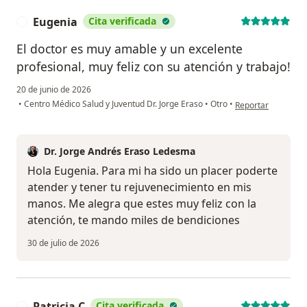
Eugenia
Cita verificada
E
El doctor es muy amable y un excelente
profesional, muy feliz con su atención y trabajo!
20 de junio de 2026
en opinión del usu
•
Centro Médico Salud y Juventud Dr. Jorge Eraso
•
Otro
•
Reportar
Dr. Jorge Andrés Eraso Ledesma
Hola Eugenia. Para mi ha sido un placer poderte
atender y tener tu rejuvenecimiento en mis
manos. Me alegra que estes muy feliz con la
atención, te mando miles de bendiciones
30 de julio de 2026
Patricia C
Cita verificada
P