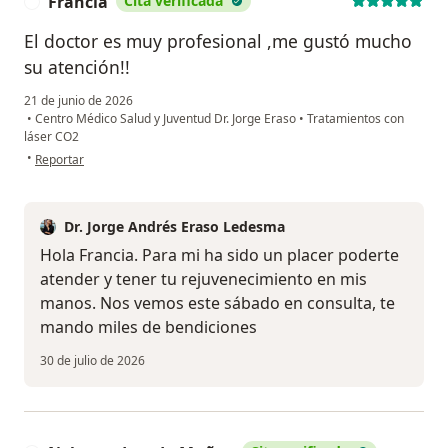
Francia
Cita verificada
F
El doctor es muy profesional ,me gustó mucho
su atención!!
21 de junio de 2026
•
Centro Médico Salud y Juventud Dr. Jorge Eraso
•
Tratamientos con
láser CO2
en opinión del usuario Francia
•
Reportar
Dr. Jorge Andrés Eraso Ledesma
Hola Francia. Para mi ha sido un placer poderte
atender y tener tu rejuvenecimiento en mis
manos. Nos vemos este sábado en consulta, te
mando miles de bendiciones
30 de julio de 2026