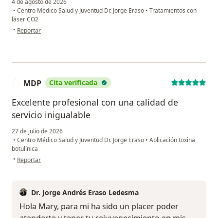
4 de agosto de 2026
•
Centro Médico Salud y Juventud Dr. Jorge Eraso
•
Tratamientos con
láser CO2
en opinión del usuario Elaine
•
Reportar
MDP
Cita verificada
M
Excelente profesional con una calidad de
servicio inigualable
27 de julio de 2026
•
Centro Médico Salud y Juventud Dr. Jorge Eraso
•
Aplicación toxina
botulínica
en opinión del usuario MDP
•
Reportar
Dr. Jorge Andrés Eraso Ledesma
Hola Mary, para mi ha sido un placer poder
atenderte y tener tu rejuvenecimiento en mis