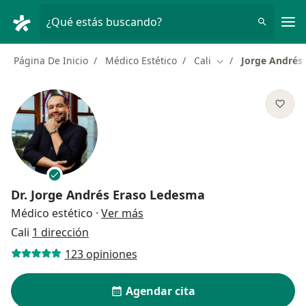
Men
¿Qué estás buscando?
Página De Inicio
Médico Estético
Cali
Jorge Andrés
Cambiar de ciudad
Dr.
Jorge Andrés Eraso Ledesma
sobre las especializaciones
Médico estético
·
Ver más
Cali
1 dirección
123 opiniones
Agendar cita