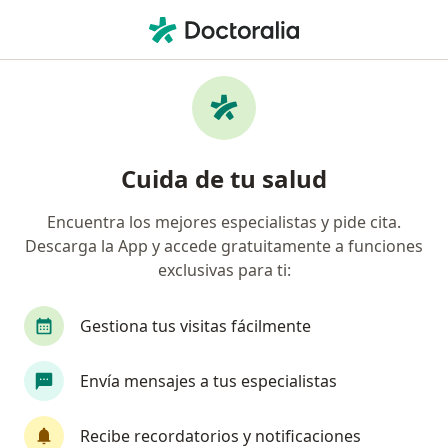
Men
Celulitis • Cali, Valle del Cauca
Filtros
• 1
Seguro
Mapa
Especialistas en Celulitis en Cali
Cuida de tu salud
Encuentra los mejores especialistas y pide cita.
¿Qué especialidad estás buscando?
Descarga la App y accede gratuitamente a funciones
Médico general
Dermatólogo
Médico esté
exclusivas para ti:
Gestiona tus visitas fácilmente
Envía mensajes a tus especialistas
Recibe recordatorios y notificaciones