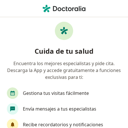
Men
Visita Medicina Estética • Cali, Valle del Cauca
Filtros
• 1
Mapa
Especialistas en Visita Medicina Estética Cali
Cuida de tu salud
Encuentra los mejores especialistas y pide cita.
¿Qué especialidad estás buscando?
Descarga la App y accede gratuitamente a funciones
Médico general
Médico estético
Cirujano 
exclusivas para ti:
Gestiona tus visitas fácilmente
Envía mensajes a tus especialistas
Recibe recordatorios y notificaciones