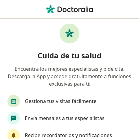
Men
Melasma • Cali, Valle del Cauca
Filtros
• 1
Seguro
Mapa
Especialistas en Melasma en Cali
Cuida de tu salud
Encuentra los mejores especialistas y pide cita.
¿Qué especialidad estás buscando?
Descarga la App y accede gratuitamente a funciones
Dermatólogo
Médico estético
Médico gen
exclusivas para ti:
Gestiona tus visitas fácilmente
Envía mensajes a tus especialistas
Recibe recordatorios y notificaciones