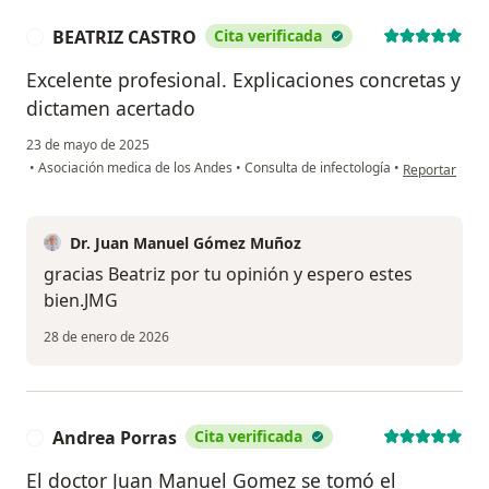
BEATRIZ CASTRO
Cita verificada
B
Excelente profesional. Explicaciones concretas y
dictamen acertado
23 de mayo de 2025
en opinión de
•
Asociación medica de los Andes
•
Consulta de infectología
•
Reportar
Dr. Juan Manuel Gómez Muñoz
gracias Beatriz por tu opinión y espero estes
bien.JMG
28 de enero de 2026
Andrea Porras
Cita verificada
A
El doctor Juan Manuel Gomez se tomó el