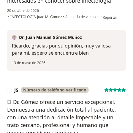
interesados en conocer sobre infectologia
20 de abril de 2026
en opinión del usu
•
INFECTOLOGIA-Juan M. Gómez
•
Asesoría de vacunas
•
Reportar
Dr. Juan Manuel Gómez Muñoz
Ricardo, gracias por su opinión, muy valiosa
para mi, espero se encuentre bien
13 de mayo de 2026
JS
Número de teléfono verificado
J
El Dr. Gómez ofrece un servicio excepcional.
Demuestra una dedicación total al paciente,
con una atención al detalle impecable y un
trato cercano, profesional y humano que
genera muchísima confianza.