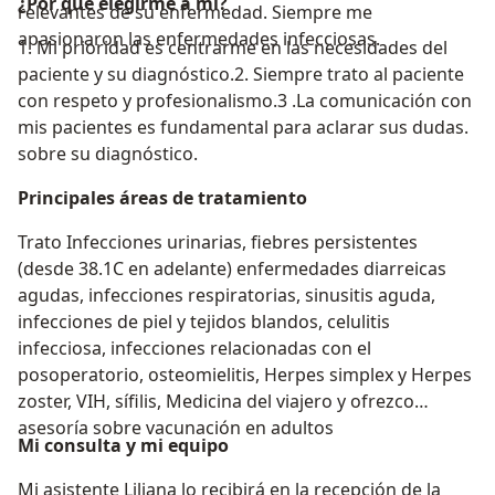
¿Por qué elegirme a mí?
relevantes de su enfermedad. Siempre me
apasionaron las enfermedades infecciosas.
1. Mi prioridad es centrarme en las necesidades del
paciente y su diagnóstico.2. Siempre trato al paciente
con respeto y profesionalismo.3 .La comunicación con
mis pacientes es fundamental para aclarar sus dudas.
sobre su diagnóstico.
Principales áreas de tratamiento
Trato Infecciones urinarias, fiebres persistentes
(desde 38.1C en adelante) enfermedades diarreicas
agudas, infecciones respiratorias, sinusitis aguda,
infecciones de piel y tejidos blandos, celulitis
infecciosa, infecciones relacionadas con el
posoperatorio, osteomielitis, Herpes simplex y Herpes
zoster, VIH, sífilis, Medicina del viajero y ofrezco
asesoría sobre vacunación en adultos
Mi consulta y mi equipo
Mi asistente Liliana lo recibirá en la recepción de la