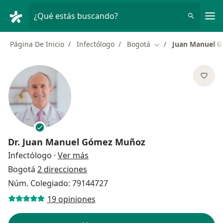
Men
¿Qué estás buscando?
Página De Inicio
Infectólogo
Bogotá
Juan Manuel 
Cambiar de ciudad
Dr.
Juan Manuel Gómez Muñoz
sobre las especializaciones
Infectólogo
·
Ver más
Bogotá
2 direcciones
Núm. Colegiado: 79144727
19 opiniones