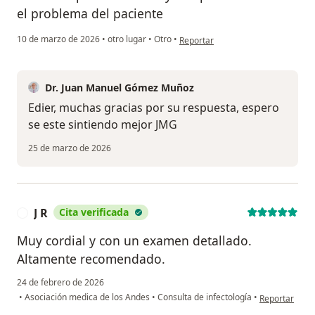
el problema del paciente
en opinión del usuario EDIER RO
10 de marzo de 2026
•
otro lugar
•
Otro
•
Reportar
Dr. Juan Manuel Gómez Muñoz
Edier, muchas gracias por su respuesta, espero
se este sintiendo mejor JMG
25 de marzo de 2026
J R
Cita verificada
J
Muy cordial y con un examen detallado.
Altamente recomendado.
24 de febrero de 2026
en opinión del
•
Asociación medica de los Andes
•
Consulta de infectología
•
Reportar