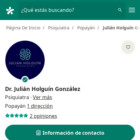
Men
¿Qué estás buscando?
Página De Inicio
Psiquiatra
Popayán
Julián Holguín G
Dr.
Julián Holguín González
sobre las especializaciones
Psiquiatra
·
Ver más
Popayán
1 dirección
2 opiniones
Información de contacto