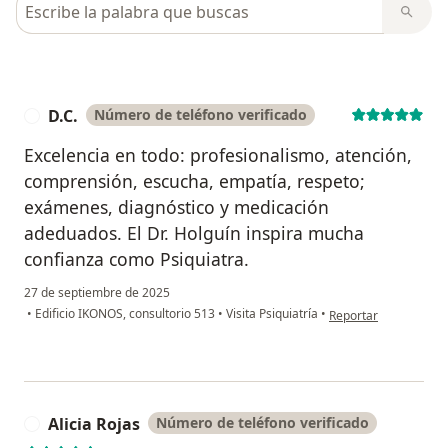
Busca en opiniones
D.C.
Número de teléfono verificado
D
Excelencia en todo: profesionalismo, atención,
comprensión, escucha, empatía, respeto;
exámenes, diagnóstico y medicación
adeduados. El Dr. Holguín inspira mucha
confianza como Psiquiatra.
27 de septiembre de 2025
en opinión del usuari
•
Edificio IKONOS, consultorio 513
•
Visita Psiquiatría
•
Reportar
Alicia Rojas
Número de teléfono verificado
A