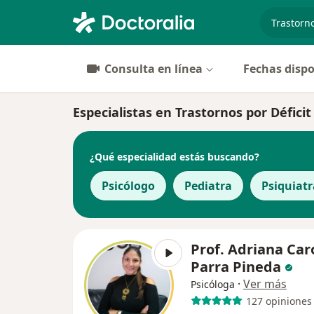
especiali
Consulta en línea
Fechas dispo
Especialistas en Trastornos por Défic
¿Qué especialidad estás buscando?
Psicólogo
Pediatra
Psiquiatr
Prof. Adriana Car
Parra Pineda
·
Ver más
Psicóloga
127 opiniones