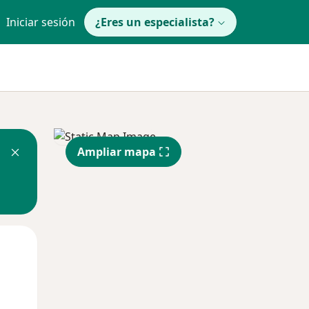
Iniciar sesión
¿Eres un especialista?
Ampliar mapa
Mar
Mié
Jue
11 Ago
12 Ago
13 Ago