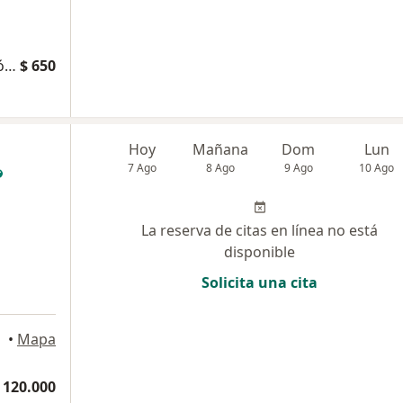
Administración de pruebas neuropsicológicas
$ 650
Hoy
Mañana
Dom
Lun
7 Ago
8 Ago
9 Ago
10 Ago
La reserva de citas en línea no está
disponible
Solicita una cita
•
Mapa
 120.000