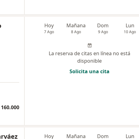
o
Hoy
Mañana
Dom
Lun
7 Ago
8 Ago
9 Ago
10 Ago
La reserva de citas en línea no está
disponible
Solicita una cita
 160.000
arváez
Hoy
Mañana
Dom
Lun