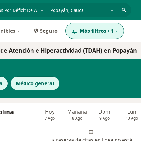
dad, enfermedad o nombre
p. ej. Bogotá
nibles
Seguro
Más filtros
•
1
it de Atención e Hiperactividad (TDAH) en Popayán
a
Médico general
olina
Hoy
Mañana
Dom
Lun
7 Ago
8 Ago
9 Ago
10 Ago
La reserva de citas en línea no está