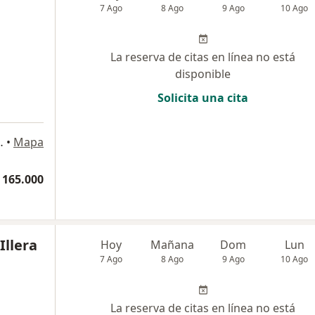
7 Ago
8 Ago
9 Ago
10 Ago
La reserva de citas en línea no está
disponible
Solicita una cita
de Pubenza, Consultorio 307, Popayán
•
Mapa
 165.000
Illera
Hoy
Mañana
Dom
Lun
7 Ago
8 Ago
9 Ago
10 Ago
La reserva de citas en línea no está