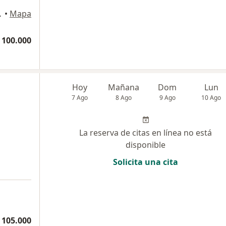
o, Popayán
•
Mapa
 100.000
Hoy
Mañana
Dom
Lun
7 Ago
8 Ago
9 Ago
10 Ago
La reserva de citas en línea no está
disponible
Solicita una cita
 105.000