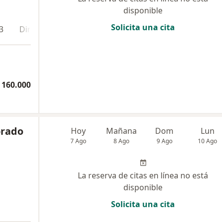
disponible
Solicita una cita
3
Dirección 4
Dirección 5
Dirección 6
Direcci
 160.000
orado
Hoy
Mañana
Dom
Lun
7 Ago
8 Ago
9 Ago
10 Ago
La reserva de citas en línea no está
disponible
Solicita una cita