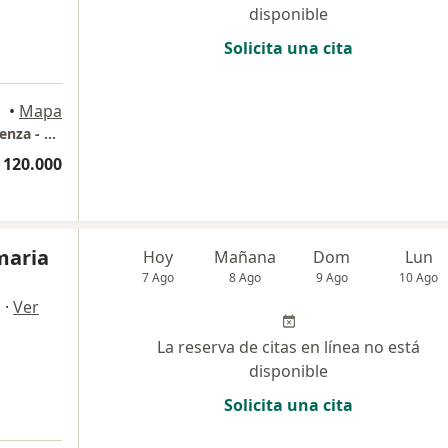
disponible
Solicita una cita
•
Mapa
Centro medico de especialistas Valle de Pubenza - consultorio 210
 120.000
maria
Hoy
Mañana
Dom
Lun
7 Ago
8 Ago
9 Ago
10 Ago
·
Ver
a
La reserva de citas en línea no está
disponible
Solicita una cita