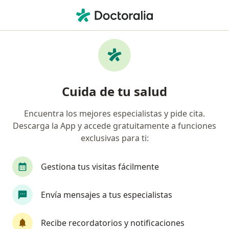
Men
Trastorno De Estrés Postraumático • Popayán, Cauca
Filtros
• 1
Seguro
Mapa
Especialistas en Trastorno de estrés
Cuida de tu salud
postraumático en Popayán
Encuentra los mejores especialistas y pide cita.
Descarga la App y accede gratuitamente a funciones
¿Qué especialidad estás buscando?
exclusivas para ti:
Psicólogo
Sexólogo
Médico general
P
Gestiona tus visitas fácilmente
Envía mensajes a tus especialistas
Recibe recordatorios y notificaciones