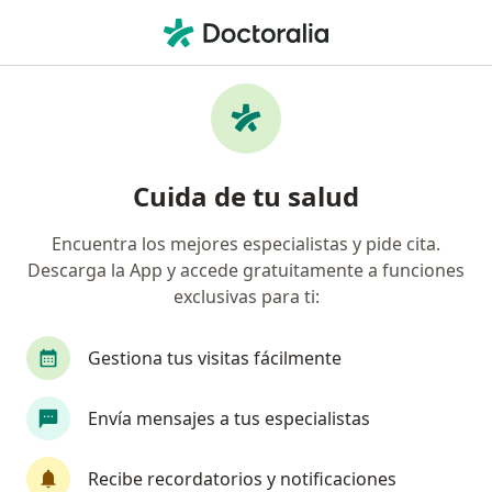
Men
Trastorno De Pánico • Popayán, Cauca
Filtros
• 1
Seguro
Mapa
Especialistas en Trastorno de pánico en
Cuida de tu salud
Popayán
Encuentra los mejores especialistas y pide cita.
Descarga la App y accede gratuitamente a funciones
¿Qué especialidad estás buscando?
exclusivas para ti:
Psicólogo
Psiquiatra
Sexólogo
Gestiona tus visitas fácilmente
Envía mensajes a tus especialistas
Recibe recordatorios y notificaciones