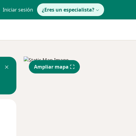
Iniciar sesión
¿Eres un especialista?
Ampliar mapa
Mar
Mié
Jue
11 Ago
12 Ago
13 Ago