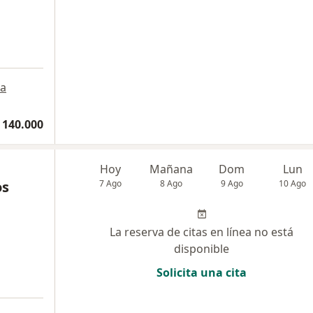
a
a
 140.000
Hoy
Mañana
Dom
Lun
os
7 Ago
8 Ago
9 Ago
10 Ago
La reserva de citas en línea no está
disponible
Solicita una cita