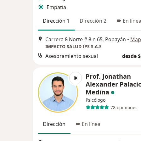
Empatía
Dirección 1
Dirección 2
En líne
Carrera 8 Norte # 8 n 65, Popayán
•
Map
IMPACTO SALUD IPS S.A.S
Asesoramiento sexual
desde $
Prof. Jonathan
Alexander Palaci
Medina
Psicólogo
78 opiniones
Dirección
En línea