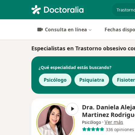
especiali
Consulta en línea
Fechas dispo
Especialistas en Trastorno obsesivo c
¿Qué especialidad estás buscando?
Psicólogo
Psiquiatra
Fisiote
Dra. Daniela Alej
Martinez Rodrigu
·
Ver más
Psicólogo
336 opiniones