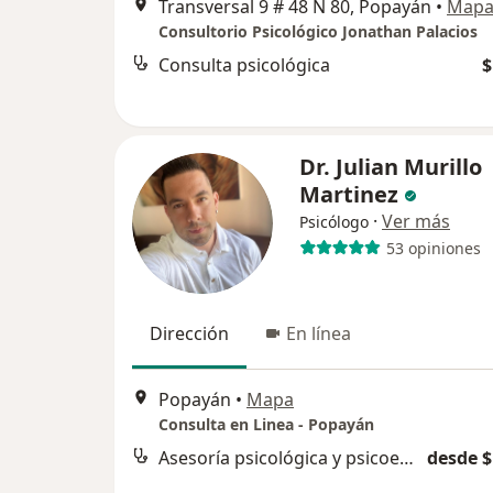
Transversal 9 # 48 N 80, Popayán
•
Map
Consultorio Psicológico Jonathan Palacios
Consulta psicológica
$
Dr. Julian Murillo
Martinez
·
Ver más
Psicólogo
53 opiniones
Dirección
En línea
Popayán
•
Mapa
Consulta en Linea - Popayán
Asesoría psicológica y psicoeducación
desde $