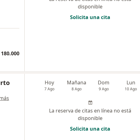
disponible
Solicita una cita
 180.000
rto
Hoy
Mañana
Dom
Lun
7 Ago
8 Ago
9 Ago
10 Ago
 más
La reserva de citas en línea no está
disponible
Solicita una cita