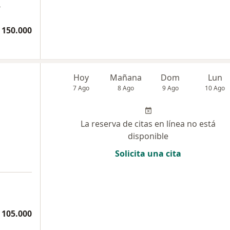
a
 150.000
Hoy
Mañana
Dom
Lun
7 Ago
8 Ago
9 Ago
10 Ago
La reserva de citas en línea no está
disponible
Solicita una cita
 105.000