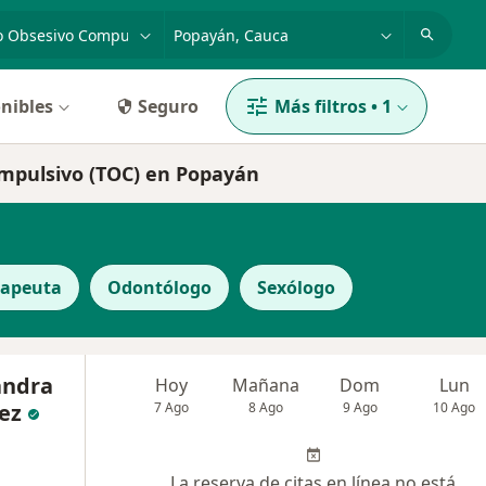
dad, enfermedad o nombre
p. ej. Bogotá
nibles
Seguro
Más filtros
•
1
ompulsivo (TOC) en Popayán
rapeuta
Odontólogo
Sexólogo
andra
Hoy
Mañana
Dom
Lun
ez
7 Ago
8 Ago
9 Ago
10 Ago
La reserva de citas en línea no está