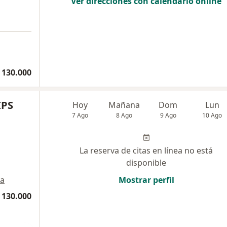
Ver direcciones con calendario online
 130.000
IPS
Hoy
Mañana
Dom
Lun
7 Ago
8 Ago
9 Ago
10 Ago
La reserva de citas en línea no está
disponible
a
Mostrar perfil
 130.000