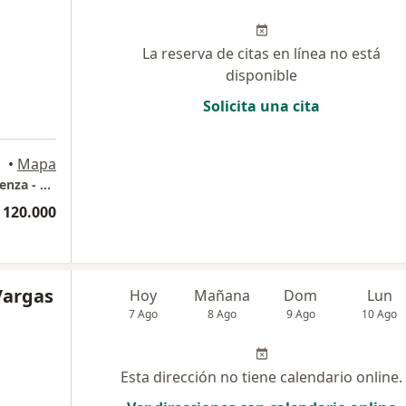
La reserva de citas en línea no está
disponible
Solicita una cita
•
Mapa
Centro medico de especialistas Valle de Pubenza - consultorio 210
 120.000
Vargas
Hoy
Mañana
Dom
Lun
7 Ago
8 Ago
9 Ago
10 Ago
Esta dirección no tiene calendario online.