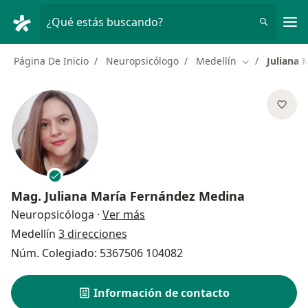
Men
¿Qué estás buscando?
Página De Inicio
Neuropsicólogo
Medellín
Juliana 
Cambiar de ci
Mag.
Juliana María Fernández Medina
sobre las especializaciones
Neuropsicóloga
·
Ver más
Medellín
3 direcciones
Núm. Colegiado: 5367506 104082
Información de contacto