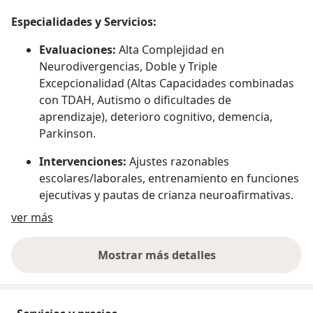
Especialidades y Servicios:
Evaluaciones:
Alta Complejidad en
Neurodivergencias, Doble y Triple
Excepcionalidad (Altas Capacidades combinadas
con TDAH, Autismo o dificultades de
aprendizaje), deterioro cognitivo, demencia,
Parkinson.
Intervenciones:
Ajustes razonables
escolares/laborales, entrenamiento en funciones
ejecutivas y pautas de crianza neuroafirmativas.
Acerca de mí
ver más
Adultos:
Diagnóstico tardío y manejo de burnout
o fallas de atención por estrés. Asesoría a
Mostrar más detalles
cuidadores.
sobre la experiencia