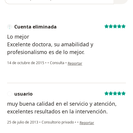
Cuenta eliminada
Lo mejor
Excelente doctora, su amabilidad y
profesionalismo es de lo mejor.
en opinión del usuario Cuenta eliminad
14 de octubre de 2015
•
•
Consulta
•
Reportar
usuario
U
muy buena calidad en el servicio y atención,
excelentes resultados en la intervención.
en opinión del usuario usuario
25 de julio de 2013
•
Consultorio privado
•
•
Reportar