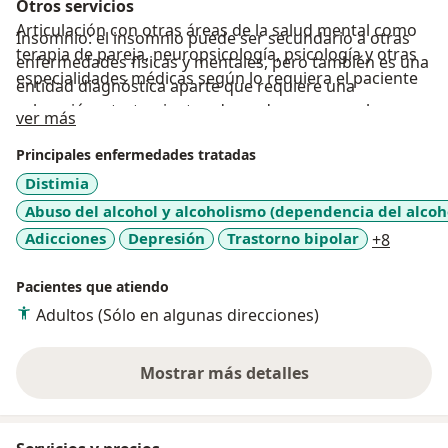
Otros servicios
Articulación con otras áreas de la salud mental como
Insomnio: el insomnio puede ser secundario a otras
terapia de pareja, neuropsicología, psicología y otras
enfermedades físicas y mentales, pero también es una
especialidades médicas según lo requiera el paciente
entidad diagnóstica aparte que requiere una
valoración y tratamiento adecuado para que el
Acerca de mí
ver más
paciente pueda tener un correcto funcionamiento y
Principales enfermedades tratadas
calidad de vida.
Distimia
Abuso del alcohol y alcoholismo (dependencia del alcoh
a11y_sr
Adicciones
Depresión
Trastorno bipolar
+8
Pacientes que atiendo
Adultos (Sólo en algunas direcciones)
Mostrar más detalles
sobre la experiencia