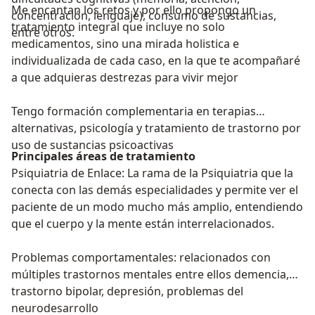
Me encantan los retos y por ello propongo un
concentración, lenguaje), consumo de sustancias,
tratamiento integral que incluye no solo
entre otros.
medicamentos, sino una mirada holistica e
individualizada de cada caso, en la que te acompañaré
a que adquieras destrezas para vivir mejor
Tengo formación complementaria en terapias
alternativas, psicología y tratamiento de trastorno por
uso de sustancias psicoactivas
Principales áreas de tratamiento
Psiquiatria de Enlace: La rama de la Psiquiatria que la
conecta con las demás especialidades y permite ver el
paciente de un modo mucho más amplio, entendiendo
que el cuerpo y la mente están interrelacionados.
Problemas comportamentales: relacionados con
múltiples trastornos mentales entre ellos demencia,
trastorno bipolar, depresión, problemas del
neurodesarrollo