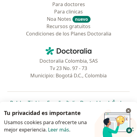
Para doctores
Para clinicas
Noa Notes
nuevo
Recursos gratuitos
Condiciones de los Planes Doctoralia
Contacto
Doctoralia - Página de inicio
Doctoralia Colombia, SAS
Tv 23 No. 97 - 73
Municipio: Bogotá D.C., Colombia
se abre en una nueva pestaña
se abre en una nueva pestaña
se abre en una nueva pestaña
se abre en una nueva pes
se abre en 
se a
Polska
,
Türkiye
,
España
,
Italia
,
Deutschland
,
Česko
,
se abre en una nueva pestaña
se abre en una nueva pestaña
se abre en una nueva pestaña
se abre en una nueva p
se abre en 
se abr
Portugal
,
México
,
Chile
,
Brasil
,
Argentina
,
Perú
,
Tu privacidad es importante
se abre en una nueva pe
Colombia
Usamos cookies para ofrecerte una
mejor experiencia.
www.doctoralia.co © 2026 - Encuentra tu
Leer más
.