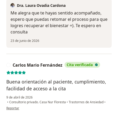
Dra. Laura Ovadia Cardona
Me alegra que te hayas sentido acompañado,
espero que puedas retomar el proceso para que
logres recuperar el bienestar =). Te espero en
consulta
23 de junio de 2026
Carlos Mario Fernández
Cita verificada
C
Buena orientación al paciente, cumplimiento,
facilidad de acceso a la cita
9 de abril de 2026
•
Consultorio privado. Casa Nur Floresta
•
Trastornos de Ansiedad
•
en opinión del usuario Carlos Mario Fernández
Reportar