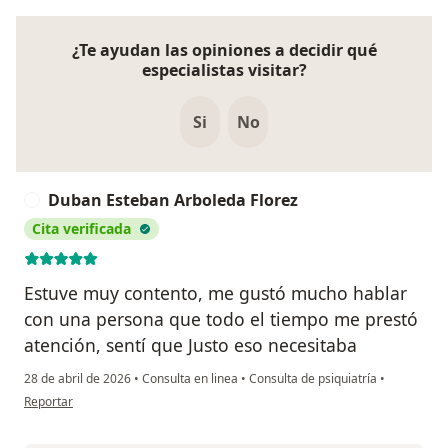
¿Te ayudan las opiniones a decidir qué
especialistas visitar?
Si
No
Duban Esteban Arboleda Florez
D
Cita verificada
Estuve muy contento, me gustó mucho hablar
con una persona que todo el tiempo me prestó
atención, sentí que Justo eso necesitaba
28 de abril de 2026
•
Consulta en linea
•
Consulta de psiquiatría
•
en opinión del usuario Duban Esteban Arboleda Florez
Reportar