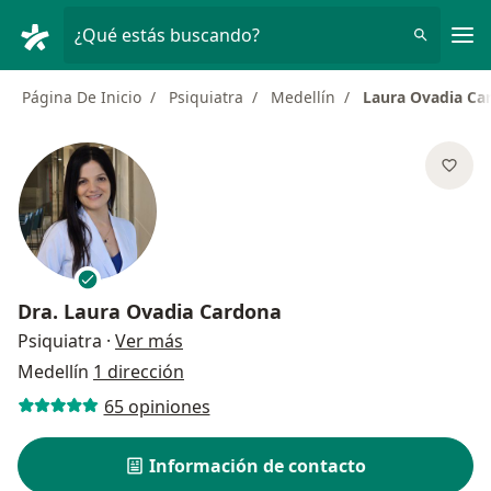
Men
¿Qué estás buscando?
Página De Inicio
Psiquiatra
Medellín
Laura Ovadia Ca
Dra.
Laura Ovadia Cardona
sobre las especializaciones
Psiquiatra
·
Ver más
Medellín
1 dirección
65 opiniones
Información de contacto