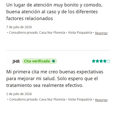
Un lugar de atención muy bonito y comodo,
buena atención al caso y de los diferentes
factores relacionados
7 de julio de 2026
en opinión del 
•
Consultorio privado. Casa Nur Floresta
•
Visita Psiquiatría
•
Reportar
JHR
Cita verificada
J
Mi primera cita me creo buenas expectativas
para mejorar mi salud. Solo espero que el
tratamiento sea realmente efectivo.
2 de julio de 2026
en opinión del 
•
Consultorio privado. Casa Nur Floresta
•
Visita Psiquiatría
•
Reportar