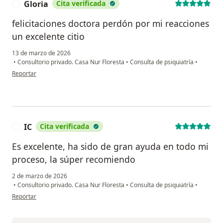
Gloria
Cita verificada
G
felicitaciones doctora perdón por mi reacciones
un excelente citio
13 de marzo de 2026
•
Consultorio privado. Casa Nur Floresta
•
Consulta de psiquiatría
•
en opinión del usuario Gloria
Reportar
IC
Cita verificada
I
Es excelente, ha sido de gran ayuda en todo mi
proceso, la súper recomiendo
2 de marzo de 2026
•
Consultorio privado. Casa Nur Floresta
•
Consulta de psiquiatría
•
en opinión del usuario IC
Reportar