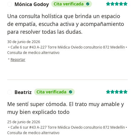
Mónica Godoy
Cita verificada
M
Una consulta holística que brinda un espacio
de empatía, escucha activa y acompañamiento
para resolver todas las dudas.
30 de junio de 2026
•
Calle 6 sur #43 A-227 Torre Médica Oviedo consultorio 872 Medellín
•
Consulta de medico alternativo
en opinión del usuario Mónica Godoy
•
Reportar
Beatriz
Cita verificada
B
Me sentí super cómoda. El trato muy amable y
muy bien explicado todo
25 de junio de 2026
•
Calle 6 sur #43 A-227 Torre Médica Oviedo consultorio 872 Medellín
•
Consulta de medico alternativo