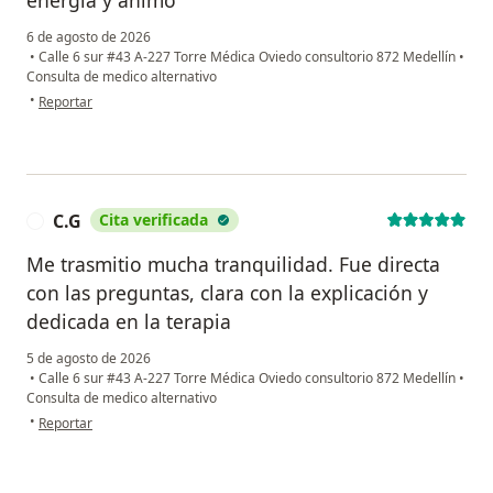
6 de agosto de 2026
•
Calle 6 sur #43 A-227 Torre Médica Oviedo consultorio 872 Medellín
•
Consulta de medico alternativo
en opinión del usuario Constanza Botero
•
Reportar
C.G
Cita verificada
C
Me trasmitio mucha tranquilidad. Fue directa
con las preguntas, clara con la explicación y
dedicada en la terapia
5 de agosto de 2026
•
Calle 6 sur #43 A-227 Torre Médica Oviedo consultorio 872 Medellín
•
Consulta de medico alternativo
en opinión del usuario C.G
•
Reportar