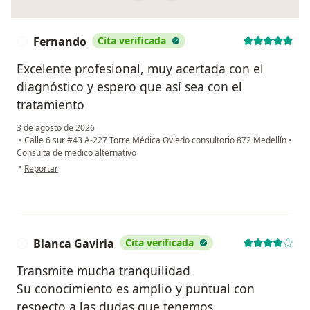
Fernando
Cita verificada
F
Excelente profesional, muy acertada con el
diagnóstico y espero que así sea con el
tratamiento
3 de agosto de 2026
•
Calle 6 sur #43 A-227 Torre Médica Oviedo consultorio 872 Medellín
•
Consulta de medico alternativo
en opinión del usuario Fernando
•
Reportar
Blanca Gaviria
Cita verificada
B
Transmite mucha tranquilidad
Su conocimiento es amplio y puntual con
respecto a las dudas que tenemos