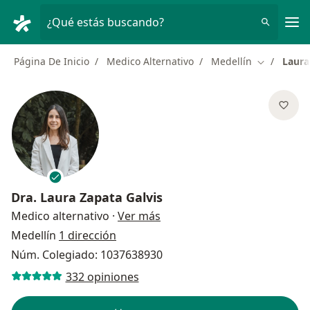
Men
¿Qué estás buscando?
Página De Inicio
Medico Alternativo
Medellín
Laura
Cambiar de
Dra.
Laura Zapata Galvis
sobre las especializaciones
Medico alternativo
·
Ver más
Medellín
1 dirección
Núm. Colegiado: 1037638930
332 opiniones