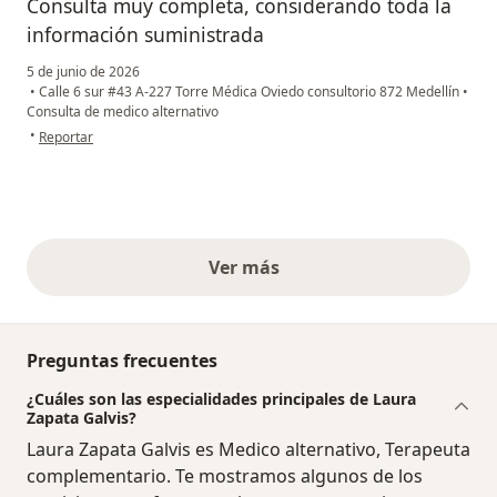
Consulta muy completa, considerando toda la
información suministrada
5 de junio de 2026
•
Calle 6 sur #43 A-227 Torre Médica Oviedo consultorio 872 Medellín
•
Consulta de medico alternativo
en opinión del usuario María Adelaida Mesa
•
Reportar
Ver más
opiniones anteriores
Preguntas frecuentes
¿Cuáles son las especialidades principales de Laura
Zapata Galvis?
Laura Zapata Galvis es Medico alternativo, Terapeuta
complementario. Te mostramos algunos de los