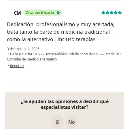
CM
Cita verificada
C
Dedicación, profesionalismo y muy acertada,
trata tanto la parte de medicina tradicional ,
como la alternativo , incluso terapias
3 de agosto de 2026
•
Calle 6 sur #43 A-227 Torre Médica Oviedo consultorio 872 Medellín
•
Consulta de medico alternativo
en opinión del usuario CM
•
Reportar
¿Te ayudan las opiniones a decidir qué
especialistas visitar?
Si
No