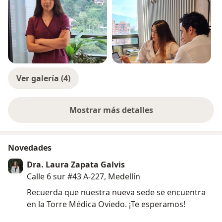
sintergética, reiki, cupping, meditación y/o
descodificación emocional.
Realizamos un plan de acción con estrategias,
suplementos, medicamentos y paraclínicos.
Las citas pueden realizarse en modalidad virtual o
presencial.
Ver galería (4)
Mostrar más detalles
sobre la experiencia
Novedades
Dra. Laura Zapata Galvis
Calle 6 sur #43 A-227, Medellín
Recuerda que nuestra nueva sede se encuentra
en la Torre Médica Oviedo. ¡Te esperamos!