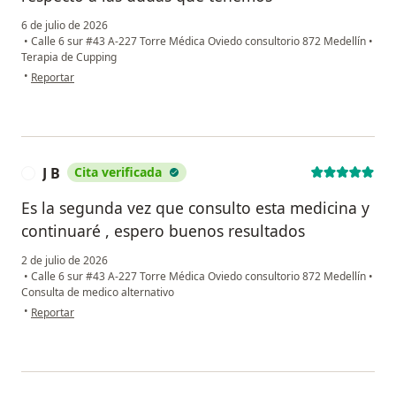
6 de julio de 2026
•
Calle 6 sur #43 A-227 Torre Médica Oviedo consultorio 872 Medellín
•
Terapia de Cupping
en opinión del usuario Blanca Gaviria
•
Reportar
J B
Cita verificada
J
Es la segunda vez que consulto esta medicina y
continuaré , espero buenos resultados
2 de julio de 2026
•
Calle 6 sur #43 A-227 Torre Médica Oviedo consultorio 872 Medellín
•
Consulta de medico alternativo
en opinión del usuario J B
•
Reportar