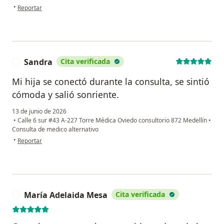
en opinión del usuario Beatriz
•
Reportar
Sandra
Cita verificada
S
Mi hija se conectó durante la consulta, se sintió
cómoda y salió sonriente.
13 de junio de 2026
•
Calle 6 sur #43 A-227 Torre Médica Oviedo consultorio 872 Medellín
•
Consulta de medico alternativo
en opinión del usuario Sandra
•
Reportar
María Adelaida Mesa
Cita verificada
M