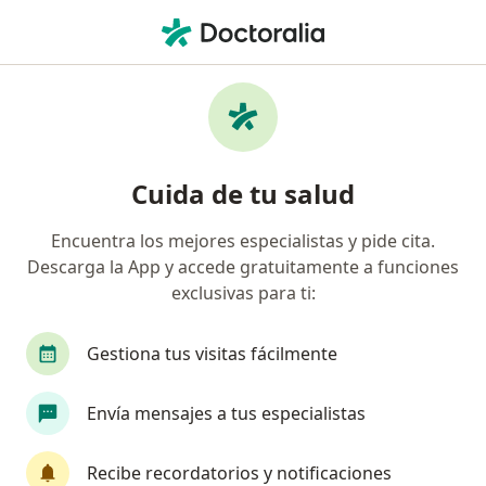
Men
Diabetes Tipo Ii • Medellín, Antioquia
Filtros
• 1
Seguro
Mapa
Especialistas en Diabetes tipo II en Medellín
Cuida de tu salud
Encuentra los mejores especialistas y pide cita.
¿Qué especialidad estás buscando?
Descarga la App y accede gratuitamente a funciones
Medico alternativo
Médico general
Terap
exclusivas para ti:
Gestiona tus visitas fácilmente
Envía mensajes a tus especialistas
Recibe recordatorios y notificaciones