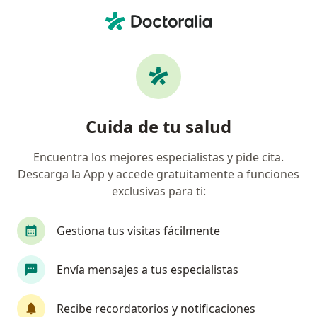
Men
Asma • Medellín, Antioquia
Filtros
• 1
Seguro
Mapa
Especialistas en Asma en Medellín
Cuida de tu salud
Encuentra los mejores especialistas y pide cita.
¿Qué especialidad estás buscando?
Descarga la App y accede gratuitamente a funciones
Medico alternativo
Médico general
Médic
exclusivas para ti:
Gestiona tus visitas fácilmente
Envía mensajes a tus especialistas
Recibe recordatorios y notificaciones