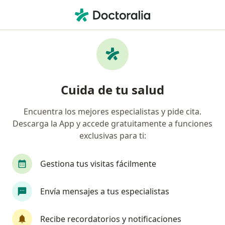
Men
Trastorno De Ansiedad • Medellín, Antioquia
Filtros
• 1
Seguro
Mapa
Especialistas en Trastorno de ansiedad en
Cuida de tu salud
Medellín
Encuentra los mejores especialistas y pide cita.
Descarga la App y accede gratuitamente a funciones
¿Qué especialidad estás buscando?
exclusivas para ti:
Psicólogo
Médico general
Medico alterna
Gestiona tus visitas fácilmente
Envía mensajes a tus especialistas
Recibe recordatorios y notificaciones