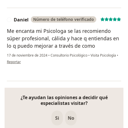
Daniel
Número de teléfono verificado
D
Me encanta mi Psicologa se las recomiendo
súper profesional, cálida y hace q entiendas en
lo q puedo mejorar a través de como
17 de noviembre de 2024
•
Consultorio Psicológico
•
Visita Psicología
•
en opinión del usuario Daniel
Reportar
¿Te ayudan las opiniones a decidir qué
especialistas visitar?
Si
No