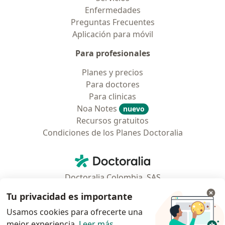
Enfermedades
Preguntas Frecuentes
Aplicación para móvil
Para profesionales
Planes y precios
Para doctores
Para clinicas
Noa Notes
nuevo
Recursos gratuitos
Condiciones de los Planes Doctoralia
Contacto
Doctoralia - Página de inicio
Doctoralia Colombia, SAS
Tv 23 No. 97 - 73
Tu privacidad es importante
Municipio: Bogotá D.C., Colombia
Usamos cookies para ofrecerte una
mejor experiencia.
Leer más
.