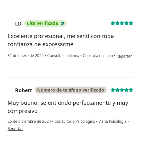
LD
Cita verificada
L
Excelente profesional, me sentí con toda
confianza de expresarme.
en opinión del
31 de enero de 2025
•
Consultas en línea
•
Consulta en línea
•
Reportar
Robert
Número de teléfono verificado
R
Muy bueno, se entiende perfectamente y muy
compresivo
25 de diciembre de 2024
•
Consultorio Psicológico
•
Visita Psicología
•
en opinión del usuario Robert
Reportar