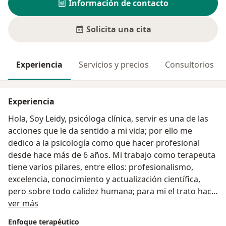
Información de contacto
Solicita una cita
Experiencia
Servicios y precios
Consultorios
Experiencia
Hola, Soy Leidy, psicóloga clínica, servir es una de las
acciones que le da sentido a mi vida; por ello me
dedico a la psicología como que hacer profesional
desde hace más de 6 años. Mi trabajo como terapeuta
tiene varios pilares, entre ellos: profesionalismo,
excelencia, conocimiento y actualización científica,
pero sobre todo calidez humana; para mi el trato hacia
Acerca de mí
el otro es el punto de partida para un proceso exitoso,
ver más
por ello me gusta que el espacio de consulta sea
Enfoque terapéutico