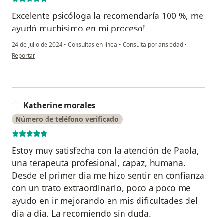
Excelente psicóloga la recomendaría 100 %, me
ayudó muchísimo en mi proceso!
24 de julio de 2024
•
Consultas en línea
•
Consulta por ansiedad
•
en opinión del usuario Diana Marcela Ramírez
Reportar
Katherine morales
K
Número de teléfono verificado
Estoy muy satisfecha con la atención de Paola,
una terapeuta profesional, capaz, humana.
Desde el primer dia me hizo sentir en confianza
con un trato extraordinario, poco a poco me
ayudo en ir mejorando en mis dificultades del
dia a dia. La recomiendo sin duda.