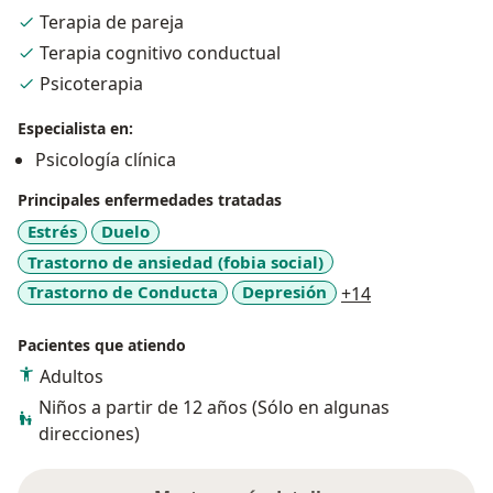
tranquilo, seguro y confiable para así poder ayudar a
Terapia de pareja
mis pacientes. Lo mas importante para mi es aportar a
Terapia cognitivo conductual
que cada uno de ustedes sienta satisfacción y plenitud
con la vida que están construyendo, por eso
Psicoterapia
agradezco la oportunidad de poder acompañarlos a
Especialista en:
crear vida valiosa.
Psicología clínica
Principales enfermedades tratadas
Estrés
Duelo
Trastorno de ansiedad (fobia social)
a11y_sr_more_
Trastorno de Conducta
Depresión
+14
Pacientes que atiendo
Adultos
Niños a partir de 12 años (Sólo en algunas
direcciones)