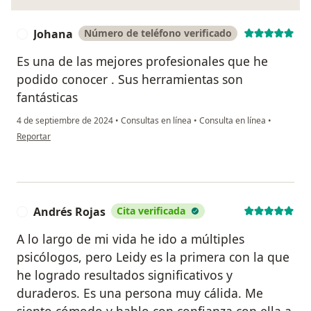
Johana
Número de teléfono verificado
J
Es una de las mejores profesionales que he
podido conocer . Sus herramientas son
fantásticas
4 de septiembre de 2024
•
Consultas en línea
•
Consulta en línea
•
en opinión del usuario Johana
Reportar
Andrés Rojas
Cita verificada
A
A lo largo de mi vida he ido a múltiples
psicólogos, pero Leidy es la primera con la que
he logrado resultados significativos y
duraderos. Es una persona muy cálida. Me
siento cómodo y hablo con confianza con ella a