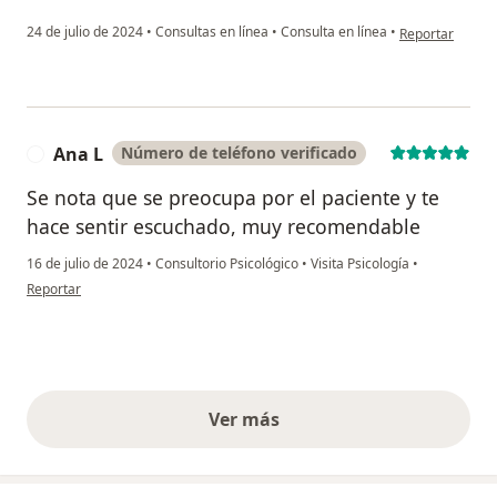
en opinión del 
24 de julio de 2024
•
Consultas en línea
•
Consulta en línea
•
Reportar
Ana L
Número de teléfono verificado
A
Se nota que se preocupa por el paciente y te
hace sentir escuchado, muy recomendable
16 de julio de 2024
•
Consultorio Psicológico
•
Visita Psicología
•
en opinión del usuario Ana L
Reportar
Ver más
opiniones anteriores