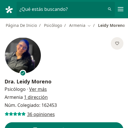
Men
¿Qué estás buscando?
Página De Inicio
Psicólogo
Armenia
Leidy Moreno
Cambiar de ciudad
Dra.
Leidy Moreno
sobre las especializaciones
Psicólogo
·
Ver más
Armenia
1 dirección
Núm. Colegiado: 162453
36 opiniones